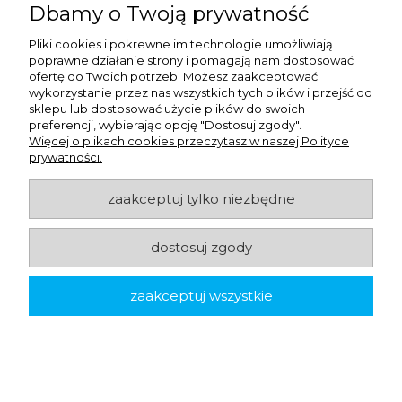
Dbamy o Twoją prywatność
Pliki cookies i pokrewne im technologie umożliwiają
Dozownik Tork OptiServe 558048 do 2 rolek
poprawne działanie strony i pomagają nam dostosować
papieru toaletowego bez gilzy - czarny - system
ofertę do Twoich potrzeb. Możesz zaakceptować
wykorzystanie przez nas wszystkich tych plików i przejść do
T7
sklepu lub dostosować użycie plików do swoich
139,19 zł
netto:
preferencji, wybierając opcję "Dostosuj zgody".
171,20 zł
brutto:
Więcej o plikach cookies przeczytasz w naszej Polityce
prywatności.
zaakceptuj tylko niezbędne
-
+
do koszyka
dostosuj zgody
zaakceptuj wszystkie