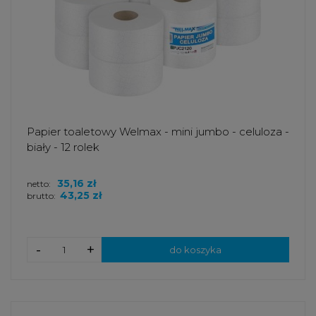
Papier toaletowy Welmax - mini jumbo - celuloza -
biały - 12 rolek
35,16 zł
netto:
43,25 zł
brutto:
-
+
do koszyka