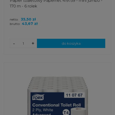
Papier toaletowy Papernet 419739 - mini jumbo -
170 m - 6 rolek
35,50 zł
netto:
43,67 zł
brutto:
-
+
do koszyka