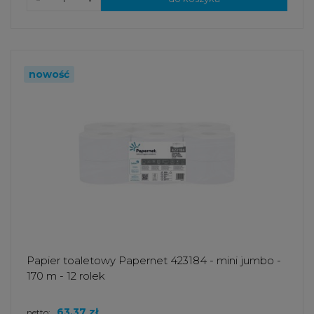
nowość
Papier toaletowy Papernet 423184 - mini jumbo -
170 m - 12 rolek
63,37 zł
netto: