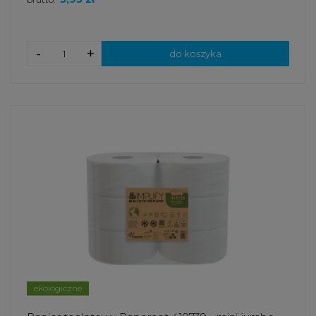
-
+
do koszyka
ekologiczne