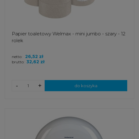
Papier toaletowy Welmax - mini jumbo - szary - 12
rolek
26,52 zł
netto:
32,62 zł
brutto:
-
+
do koszyka