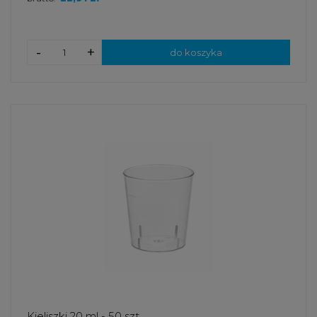
-
+
do koszyka
Kieliszki 20 ml - 50 szt.