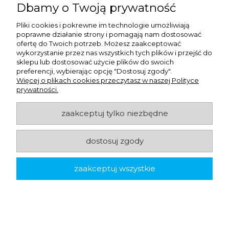
Dbamy o Twoją prywatność
Pliki cookies i pokrewne im technologie umożliwiają
poprawne działanie strony i pomagają nam dostosować
ofertę do Twoich potrzeb. Możesz zaakceptować
wykorzystanie przez nas wszystkich tych plików i przejść do
sklepu lub dostosować użycie plików do swoich
preferencji, wybierając opcję "Dostosuj zgody".
Więcej o plikach cookies przeczytasz w naszej Polityce
prywatności.
zaakceptuj tylko niezbędne
Kubek papierowy z podwójną ścianką - kraft - 250
ml - 25 szt.
dostosuj zgody
6,41 zł
netto:
7,88 zł
brutto:
zaakceptuj wszystkie
-
+
do koszyka