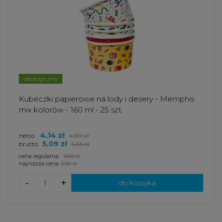
ekologiczne
Kubeczki papierowe na lody i desery - Memphis
mix kolorów - 160 ml - 25 szt.
4,14 zł
netto:
4,60 zł
5,09 zł
brutto:
5,66 zł
cena regularna:
5,66 zł
najniższa cena:
5,66 zł
-
+
do koszyka