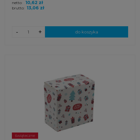
10,62 zł
netto:
13,06 zł
brutto:
-
+
do koszyka
świąteczne