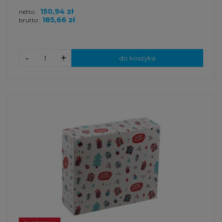
150,94 zł
netto:
185,66 zł
brutto:
-
+
do koszyka