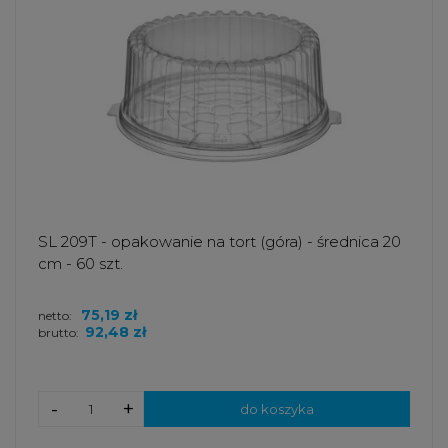
SL 209T - opakowanie na tort (góra) - średnica 20
cm - 60 szt.
75,19 zł
netto:
92,48 zł
brutto:
-
+
do koszyka