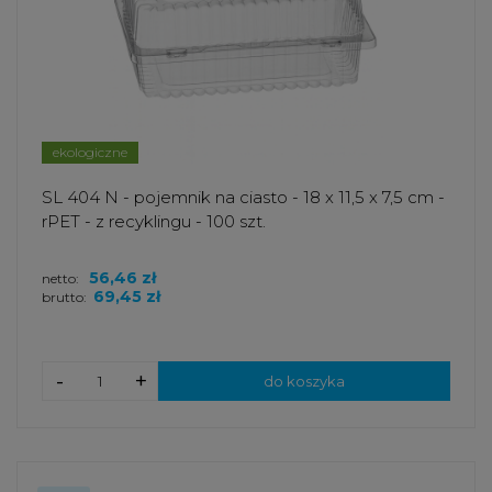
ekologiczne
SL 404 N - pojemnik na ciasto - 18 x 11,5 x 7,5 cm -
rPET - z recyklingu - 100 szt.
56,46 zł
netto:
69,45 zł
brutto:
-
+
do koszyka