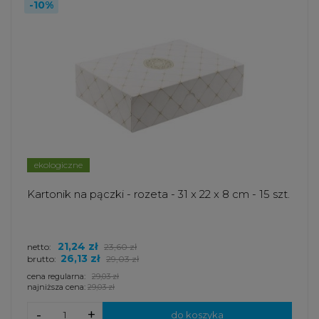
-10%
ekologiczne
Kartonik na pączki - rozeta - 31 x 22 x 8 cm - 15 szt.
21,24 zł
netto:
23,60 zł
26,13 zł
brutto:
29,03 zł
cena regularna:
29,03 zł
najniższa cena:
29,03 zł
-
+
do koszyka