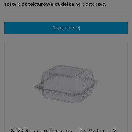
torty
oraz
tekturowe pudełka
na ciasteczka.
filtruj / sortuj
SL 20 N - pojemnik na ciasto - 10 x 10 x 6 cm - 72