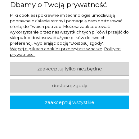
PET - 100 szt.
Dbamy o Twoją prywatność
Pliki cookies i pokrewne im technologie umożliwiają
39,24 zł
netto:
poprawne działanie strony i pomagają nam dostosować
48,27 zł
brutto:
ofertę do Twoich potrzeb. Możesz zaakceptować
wykorzystanie przez nas wszystkich tych plików i przejść do
sklepu lub dostosować użycie plików do swoich
preferencji, wybierając opcję "Dostosuj zgody".
-
+
do koszyka
Więcej o plikach cookies przeczytasz w naszej Polityce
prywatności.
zaakceptuj tylko niezbędne
dostosuj zgody
zaakceptuj wszystkie