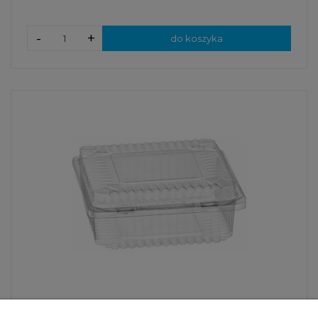
-
+
do koszyka
SL 25 PN - pojemnik na ciasto - 12,5 x 12,5 x 5 cm -