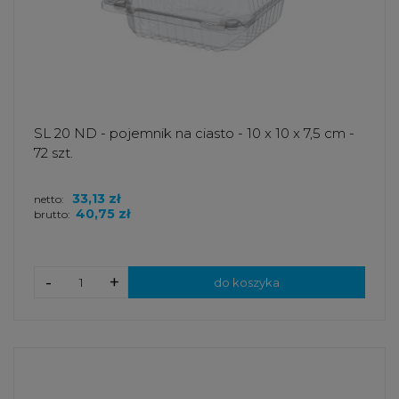
SL 20 ND - pojemnik na ciasto - 10 x 10 x 7,5 cm -
72 szt.
33,13 zł
netto:
40,75 zł
brutto:
-
+
do koszyka