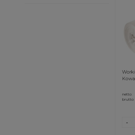
Worki
Kowalc
netto:
brutto:
-