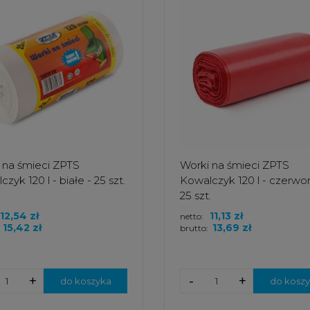
 na śmieci ZPTS
Worki na śmieci ZPTS
zyk 120 l - białe - 25 szt.
Kowalczyk 120 l - czerwo
25 szt.
12,54 zł
11,13 zł
netto:
15,42 zł
13,69 zł
brutto:
+
-
+
do koszyka
do kosz