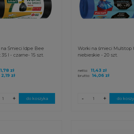
 na Śmieci ldpe Bee
Worki na śmieci Multitop 8
35 l - czarne- 15 szt.
niebieskie - 20 szt.
1,78 zł
11,43 zł
netto:
2,19 zł
14,06 zł
brutto:
+
-
+
do koszyka
do kosz