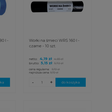
0 l -
Worki na śmieci WRS 160 l -
czarne - 10 szt.
4,19 zł
netto:
4,65 zł
5,15 zł
brutto:
5,72 zł
cena regularna:
5,72 zł
najniższa cena:
5,72 zł
-
+
yka
do koszyka