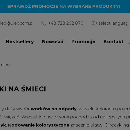
SPRAWDŹ PROMOCJE NA WYBRANE PRODUKTY!
klep@ulex.com.pl
+48 728 202 070
Bestsellery
Nowości
Promocje
Kontakt
śmieci
I NA ŚMIECI
my duży wybór
worków na odpady
, w wielu kolorach i po
 i wiązań. Wszystkie nasze worki pochodzą od najlepszych p
zyk
.
Kodowanie kolorystyczne
znacznie ułatwi Ci recykli