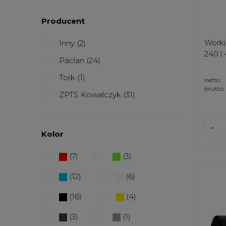
Producent
Worki
Inny
(2)
240 l 
Paclan
(24)
Tork
(1)
netto:
brutto:
ZPTS Kowalczyk
(31)
-
Kolor
(7)
(3)
(12)
(6)
(16)
(4)
(3)
(1)