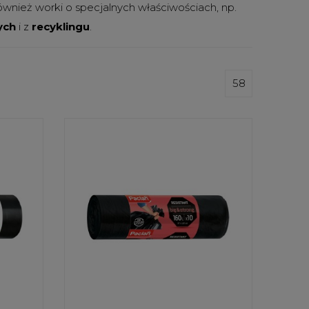
wnież worki o specjalnych właściwościach, np.
ych
i z
recyklingu
.
58