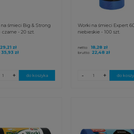
 na śmieci Big & Strong
Worki na śmieci Expert 60 
- czarne - 20 szt.
niebieskie - 100 szt.
29,21 zł
18,28 zł
netto:
35,93 zł
22,48 zł
brutto:
+
-
+
do koszyka
do kosz