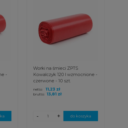
Worki na śmieci ZPTS
ne -
Kowalczyk 120 l wzmocnione -
czerwone - 10 szt.
11,23 zł
netto:
13,81 zł
brutto:
-
+
yka
do koszyka