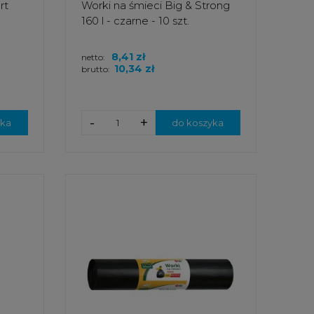
rt
Worki na śmieci Big & Strong
160 l - czarne - 10 szt.
8,41 zł
netto:
10,34 zł
brutto:
-
+
yka
do koszyka