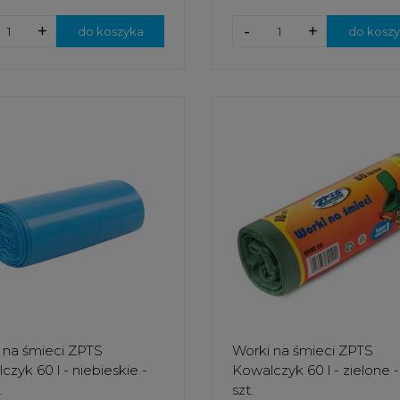
+
-
+
do koszyka
do kosz
 na śmieci ZPTS
Worki na śmieci ZPTS
czyk 60 l - niebieskie -
Kowalczyk 60 l - zielone -
.
szt.