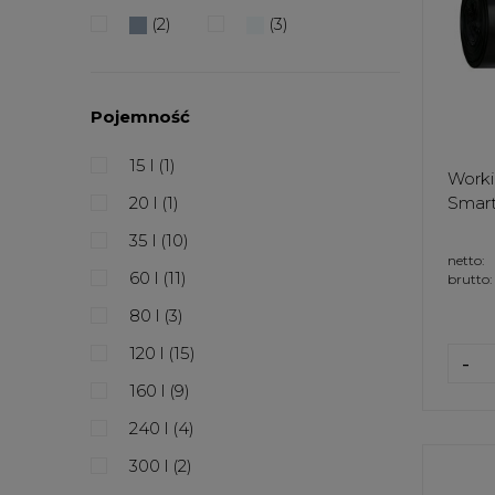
(2)
(3)
Pojemność
15 l
(1)
Worki
20 l
(1)
Smart 
35 l
(10)
netto:
60 l
(11)
brutto:
80 l
(3)
120 l
(15)
-
160 l
(9)
240 l
(4)
300 l
(2)