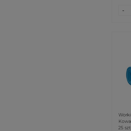
-
Worki
Kowal
25 szt