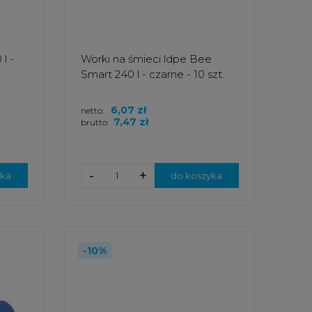
l -
Worki na śmieci ldpe Bee
Smart 240 l - czarne - 10 szt.
6,07 zł
netto:
7,47 zł
brutto:
-
+
yka
do koszyka
-10%