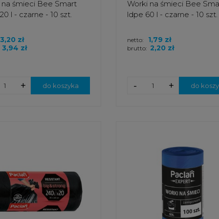
 na śmieci Bee Smart
Worki na śmieci Bee Sma
20 l - czarne - 10 szt.
ldpe 60 l - czarne - 10 szt.
3,20 zł
1,79 zł
netto:
3,94 zł
2,20 zł
brutto:
+
-
+
do koszyka
do kosz