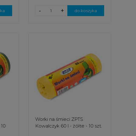
-
+
yka
do koszyka
Worki na śmieci ZPTS
 10
Kowalczyk 60 l - żółte - 10 szt.