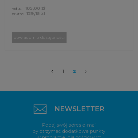
105,00 zł
netto:
129,15 zł
brutto:
powiadom o dostępności
1
2
NEWSLETTER
Podaj swój adres e-mail
by otrzymać dodatkowe punkty
w programie lojalnościowym