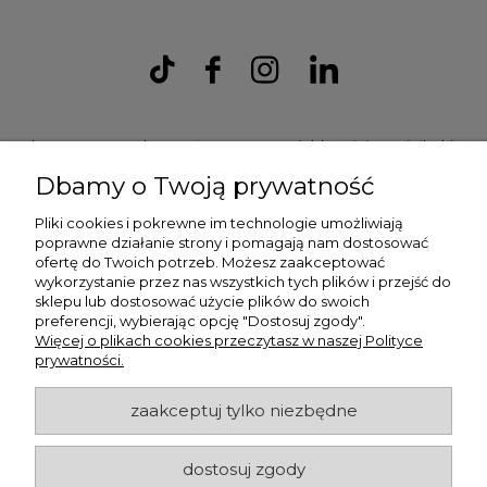
Ulex Sp. z O.O. , ul. T.T. Jeża 15, 43-300 Bielsko Biała, woj. śląskie,
tel:
728202070
, mail:
kontakt.sklep@ulex.com.pl
, NIP:
Dbamy o Twoją prywatność
9372470787
Pliki cookies i pokrewne im technologie umożliwiają
poprawne działanie strony i pomagają nam dostosować
ofertę do Twoich potrzeb. Możesz zaakceptować
wykorzystanie przez nas wszystkich tych plików i przejść do
sklepu lub dostosować użycie plików do swoich
preferencji, wybierając opcję "Dostosuj zgody".
Więcej o plikach cookies przeczytasz w naszej Polityce
prywatności.
ulex.com.pl © 2026
zaakceptuj tylko niezbędne
dostosuj zgody
Made with
by