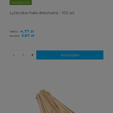
ekologiczne
Łyżeczka mała drewniana - 100 szt.
4,77 zł
netto:
5,87 zł
brutto:
-
+
do koszyka