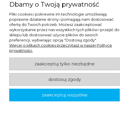
Dbamy o Twoją prywatność
Pliki cookies i pokrewne im technologie umożliwiają
poprawne działanie strony i pomagają nam dostosować
ofertę do Twoich potrzeb. Możesz zaakceptować
wykorzystanie przez nas wszystkich tych plików i przejść do
sklepu lub dostosować użycie plików do swoich
ekologiczne
preferencji, wybierając opcję "Dostosuj zgody".
Więcej o plikach cookies przeczytasz w naszej Polityce
Talerze z trzciny cukrowej - 22 cm -
prywatności.
biodegradowalne - 50 szt.
zaakceptuj tylko niezbędne
9,12 zł
netto:
11,22 zł
brutto:
dostosuj zgody
zaakceptuj wszystkie
-
+
do koszyka