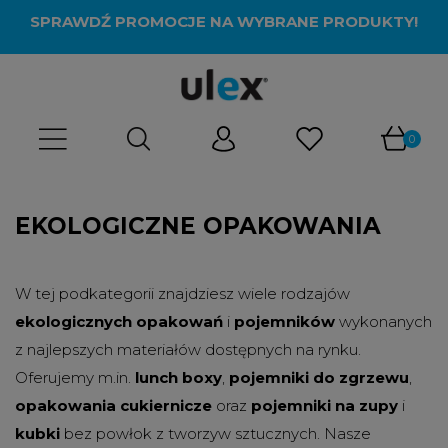
SPRAWDŹ PROMOCJE NA WYBRANE PRODUKTY!
EKOLOGICZNE OPAKOWANIA
W tej podkategorii znajdziesz wiele rodzajów
ekologicznych opakowań
i
pojemników
wykonanych
z najlepszych materiałów dostępnych na rynku.
Oferujemy m.in.
lunch boxy
,
pojemniki do zgrzewu
,
opakowania cukiernicze
oraz
pojemniki na zupy
i
kubki
bez powłok z tworzyw sztucznych. Nasze