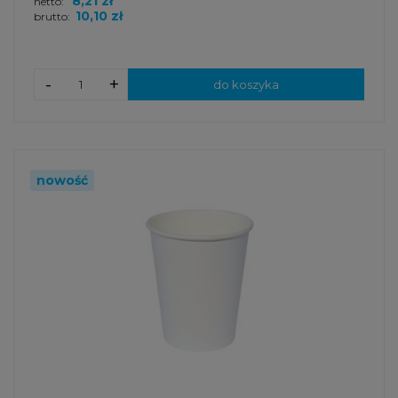
8,21 zł
netto:
10,10 zł
brutto:
-
+
do koszyka
nowość