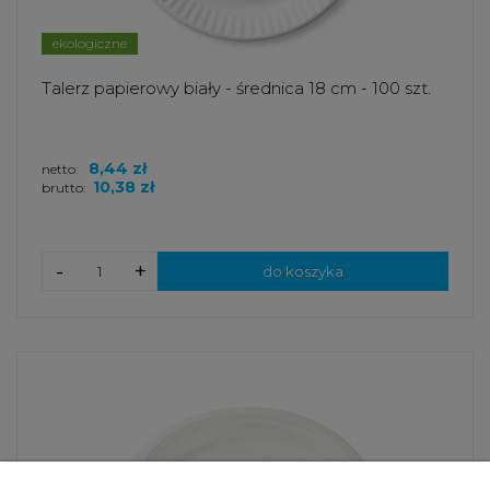
ekologiczne
Talerz papierowy biały - średnica 18 cm - 100 szt.
8,44 zł
netto:
10,38 zł
brutto:
-
+
do koszyka