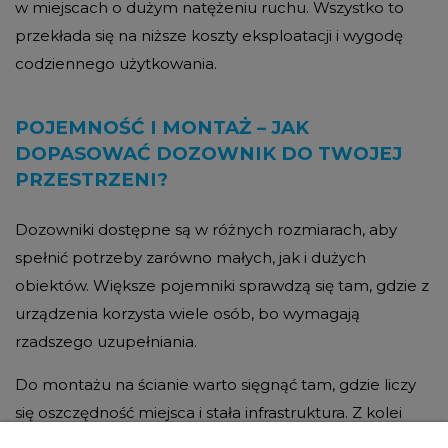
w miejscach o dużym natężeniu ruchu. Wszystko to
przekłada się na niższe koszty eksploatacji i wygodę
codziennego użytkowania.
POJEMNOŚĆ I MONTAŻ – JAK
DOPASOWAĆ DOZOWNIK DO TWOJEJ
PRZESTRZENI?
Dozowniki dostępne są w różnych rozmiarach, aby
spełnić potrzeby zarówno małych, jak i dużych
obiektów. Większe pojemniki sprawdzą się tam, gdzie z
urządzenia korzysta wiele osób, bo wymagają
rzadszego uzupełniania.
Do montażu na ścianie warto sięgnąć tam, gdzie liczy
się oszczędność miejsca i stała infrastruktura. Z kolei
stojaki umożliwiają łatwe przestawianie dozownika,