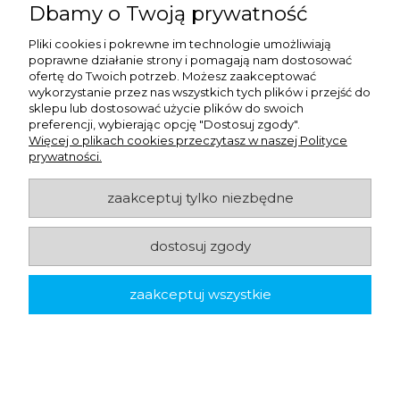
Dbamy o Twoją prywatność
dzięki czemu można szybko stworzyć punkt higieny w
dowolnej części budynku.
Pliki cookies i pokrewne im technologie umożliwiają
poprawne działanie strony i pomagają nam dostosować
ofertę do Twoich potrzeb. Możesz zaakceptować
Przy wyborze najlepszego modelu warto uwzględnić
wykorzystanie przez nas wszystkich tych plików i przejść do
liczbę użytkowników, dostępność miejsca oraz
sklepu lub dostosować użycie plików do swoich
preferencji, wybierając opcję "Dostosuj zgody".
wytyczne BHP, aby korzystanie z dozownika było
Więcej o plikach cookies przeczytasz w naszej Polityce
wygodne i praktyczne.
prywatności.
zaakceptuj tylko niezbędne
EKOLOGICZNE I DELIKATNE DLA SKÓRY
ROZWIĄZANIA
dostosuj zgody
Nasza oferta obejmuje produkty zaprojektowane z
zaakceptuj wszystkie
myślą o środowisku. Wybrane linie dozowników
powstają w sposób neutralny dla klimatu, a wkłady po
zużyciu można poddawać recyklingowi.
Mydła i środki dezynfekujące mają ponad 90%