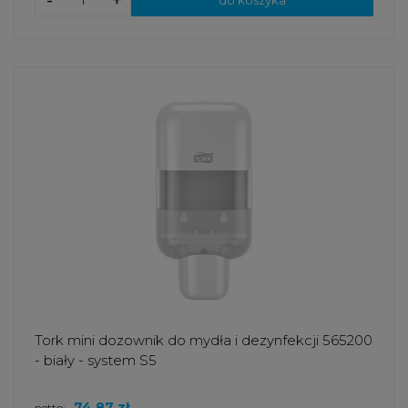
-
+
do koszyka
Tork mini dozownik do mydła i dezynfekcji 565200
- biały - system S5
74,87 zł
netto: