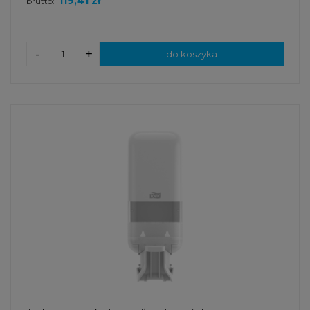
119,41 zł
brutto:
-
+
do koszyka