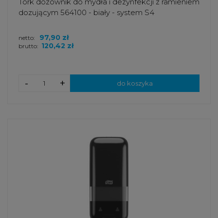
Tork dozownik do mydła i dezynfekcji z ramieniem
dozującym 564100 - biały - system S4
97,90 zł
netto:
120,42 zł
brutto:
-
+
do koszyka