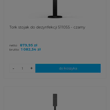
Tork stojak do dezynfekcji 511055 - czarny
879,95 zł
netto:
1 082,34 zł
brutto:
-
+
do koszyka