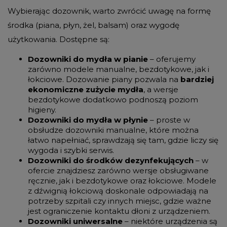
Wybierając dozownik, warto zwrócić uwagę na formę
środka (piana, płyn, żel, balsam) oraz wygodę
użytkowania. Dostępne są:
Dozowniki do mydła w pianie
– oferujemy
zarówno modele manualne, bezdotykowe, jak i
łokciowe. Dozowanie piany pozwala na
bardziej
ekonomiczne zużycie mydła
, a wersje
bezdotykowe dodatkowo podnoszą poziom
higieny.
Dozowniki do mydła w płynie
– proste w
obsłudze dozowniki manualne, które można
łatwo napełniać, sprawdzają się tam, gdzie liczy się
wygoda i szybki serwis.
Dozowniki do środków dezynfekujących
– w
ofercie znajdziesz zarówno wersje obsługiwane
ręcznie, jak i bezdotykowe oraz łokciowe. Modele
z dźwignią łokciową doskonale odpowiadają na
potrzeby szpitali czy innych miejsc, gdzie ważne
jest ograniczenie kontaktu dłoni z urządzeniem.
Dozowniki uniwersalne
– niektóre urządzenia są