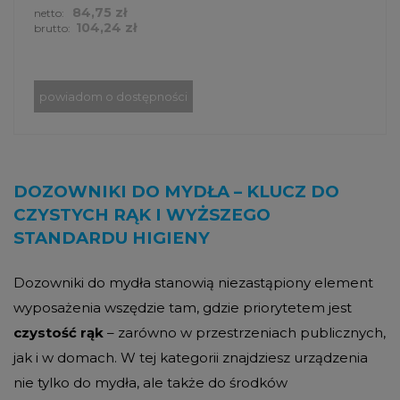
84,75 zł
netto:
104,24 zł
brutto:
powiadom o dostępności
DOZOWNIKI DO MYDŁA – KLUCZ DO
CZYSTYCH RĄK I WYŻSZEGO
STANDARDU HIGIENY
Dozowniki do mydła stanowią niezastąpiony element
wyposażenia wszędzie tam, gdzie priorytetem jest
czystość rąk
– zarówno w przestrzeniach publicznych,
jak i w domach. W tej kategorii znajdziesz urządzenia
nie tylko do mydła, ale także do środków