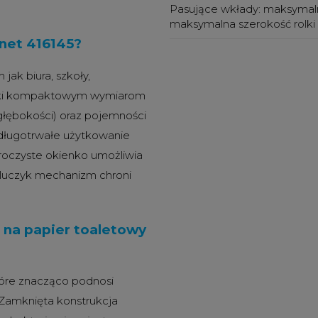
Pasujące wkłady:
maksymalna
maksymalna szerokość rolki
net 416145?
jak biura, szkoły,
ki kompaktowym wymiarom
 głębokości) oraz pojemności
 długotrwałe użytkowanie
roczyste okienko umożliwia
kluczyk mechanizm chroni
 na papier toaletowy
tóre znacząco podnosi
 Zamknięta konstrukcja