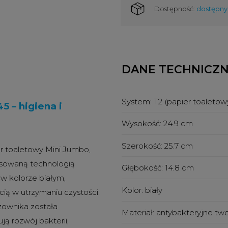
Dostępność:
dostępny
DANE TECHNICZ
System:
T2 (papier toaletow
 – higiena i
Wysokość:
24.9 cm
Szerokość:
25.7 cm
r toaletowy Mini Jumbo,
nsowaną technologią
Głębokość:
14.8 cm
 kolorze białym,
Kolor:
biały
ią w utrzymaniu czystości.
zownika została
Materiał:
antybakteryjne tw
ą rozwój bakterii,