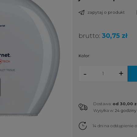
zapytaj o produkt
brutto:
30,75 zł
Kolor:
-
+
Dostawa:
od 30,00 z
Wysyłka w:
24 godziny
Cena nie zawiera ewent
kosztów płatności
14 dni na odstąpienie