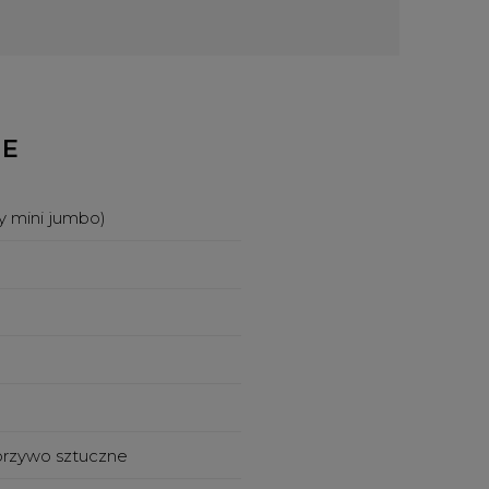
NE
y mini jumbo)
orzywo sztuczne