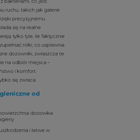
z bakteriami, co jest
 ruchu, takich jak galerie
Dzięki precyzyjnemu
łada się na realne
ją tylko tyle, ile faktycznie
zupełniać rolki, co usprawnia
ne dozowniki, zwłaszcza te
e na odbiór miejsca –
ństwo i komfort
ybko się zwraca.
gieniczne od
 powierzchnia dozowika
igieny
uszkodzenia i łatwe w