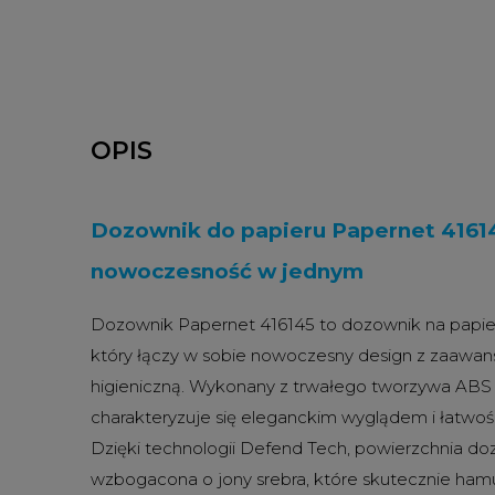
OPIS
Dozownik do papieru Papernet 416145
nowoczesność w jednym
Dozownik Papernet 416145 to dozownik na papie
który łączy w sobie nowoczesny design z zaawa
higieniczną.
Wykonany z trwałego tworzywa ABS w
charakteryzuje się eleganckim wyglądem i łatwośc
Dzięki technologii Defend Tech, powierzchnia do
wzbogacona o jony srebra, które skutecznie hamuj