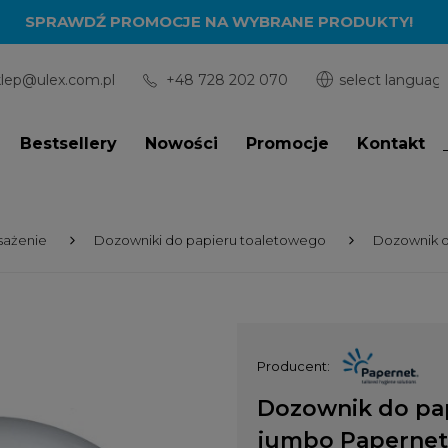
SPRAWDŹ PROMOCJE NA WYBRANE PRODUKTY!
klep@ulex.com.pl
+48 728 202 070
Bestsellery
Nowości
Promocje
Kontakt
sażenie
Dozowniki do papieru toaletowego
Dozownik d
Producent:
Dozownik do pa
jumbo Papernet