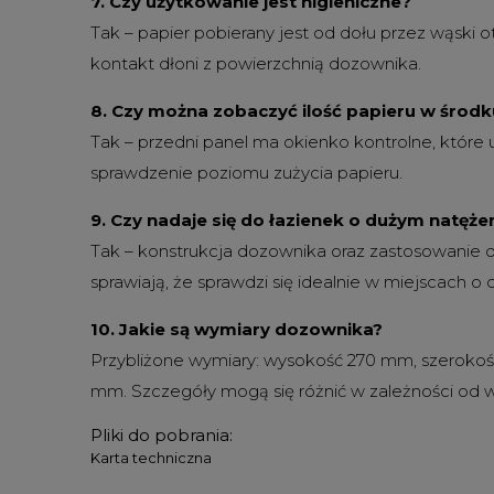
7. Czy użytkowanie jest higieniczne?
Tak – papier pobierany jest od dołu przez wąski o
kontakt dłoni z powierzchnią dozownika.
8. Czy można zobaczyć ilość papieru w środk
Tak – przedni panel ma okienko kontrolne, które 
sprawdzenie poziomu zużycia papieru.
9. Czy nadaje się do łazienek o dużym natęże
Tak – konstrukcja dozownika oraz zastosowanie 
sprawiają, że sprawdzi się idealnie w miejscach o 
10. Jakie są wymiary dozownika?
Przybliżone wymiary: wysokość 270 mm, szeroko
mm. Szczegóły mogą się różnić w zależności od we
Pliki do pobrania:
Karta techniczna