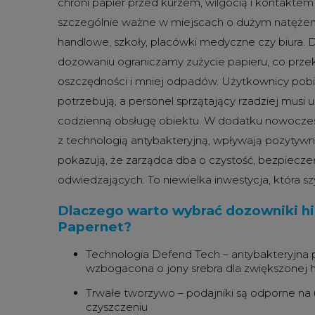
chroni papier przed kurzem, wilgocią i kontaktem 
szczególnie ważne w miejscach o dużym natężeniu
handlowe, szkoły, placówki medyczne czy biura. 
dozowaniu ograniczamy zużycie papieru, co przek
oszczędności i mniej odpadów. Użytkownicy pobiera
potrzebują, a personel sprzątający rzadziej musi u
codzienną obsługę obiektu. W dodatku nowoczes
z technologią antybakteryjną, wpływają pozytywni
pokazują, że zarządca dba o czystość, bezpiecze
odwiedzających. To niewielka inwestycja, która sz
Dlaczego warto wybrać dozowniki hi
Papernet?
Technologia Defend Tech – antybakteryjna
wzbogacona o jony srebra dla zwiększonej h
Trwałe tworzywo – podajniki są odporne na 
czyszczeniu