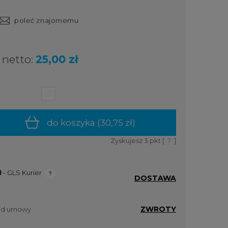
poleć znajomemu
netto:
25,00 zł
do koszyka (
30,75 zł
)
Zyskujesz
3
pkt [
?
]
ł
- GLS Kurier
DOSTAWA
ualnych
ZWROTY
 od umowy