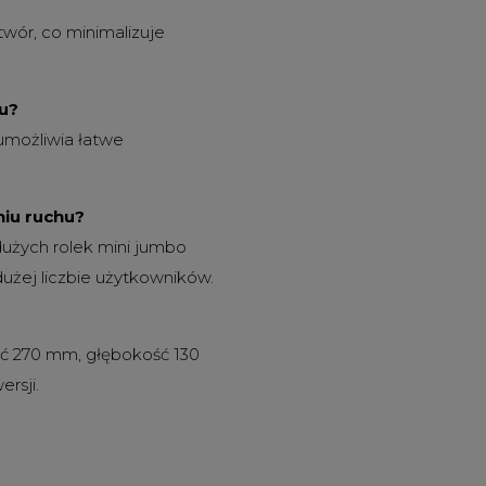
twór, co minimalizuje
u?
umożliwia łatwe
niu ruchu?
dużych rolek mini jumbo
dużej liczbie użytkowników.
ść 270 mm, głębokość 130
rsji.