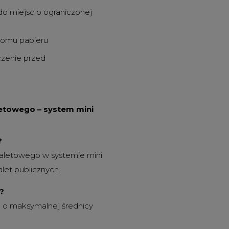
o miejsc o ograniczonej
ziomu papieru
zenie przed
etowego – system mini
?
oaletowego w systemie mini
let publicznych.
?
 o maksymalnej średnicy