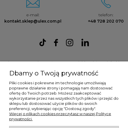
e-mail:
telefon:
kontakt.sklep@ulex.com.pl
+48 728 202 070
Ulex Sp. z O.O. , ul. T.T. Jeża 15, 43-300 Bielsko Biała, woj. śląskie,
tel:
728202070
, mail:
kontakt.sklep@ulex.com.pl
, NIP:
Dbamy o Twoją prywatność
9372470787
Pliki cookies i pokrewne im technologie umożliwiają
poprawne działanie strony i pomagają nam dostosować
ofertę do Twoich potrzeb. Możesz zaakceptować
wykorzystanie przez nas wszystkich tych plików i przejść do
sklepu lub dostosować użycie plików do swoich
preferencji, wybierając opcję "Dostosuj zgody".
Więcej o plikach cookies przeczytasz w naszej Polityce
prywatności.