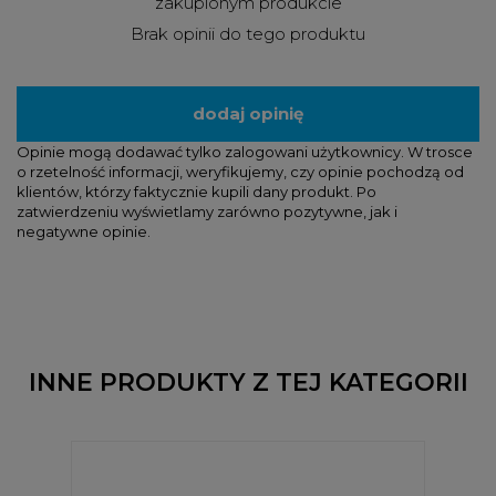
zakupionym produkcie
Brak opinii do tego produktu
dodaj opinię
Opinie mogą dodawać tylko zalogowani użytkownicy. W trosce
o rzetelność informacji, weryfikujemy, czy opinie pochodzą od
klientów, którzy faktycznie kupili dany produkt. Po
zatwierdzeniu wyświetlamy zarówno pozytywne, jak i
negatywne opinie.
INNE PRODUKTY Z TEJ KATEGORII