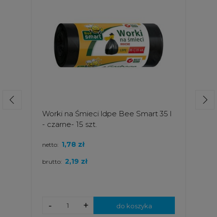
Worki na Śmieci ldpe Bee Smart 35 l
- czarne- 15 szt.
1,78 zł
netto:
2,19 zł
brutto:
-
+
do koszyka