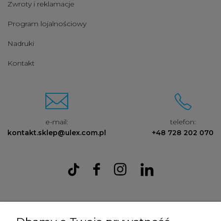
Zwroty i reklamacje
Program lojalnościowy
Nadruki
Kontakt
e-mail:
telefon:
kontakt.sklep@ulex.com.pl
+48 728 202 070
Ulex Sp. z O.O. , ul. T.T. Jeża 15, 43-300 Bielsko Biała, woj. śląskie,
tel:
728202070
, mail:
kontakt.sklep@ulex.com.pl
, NIP: