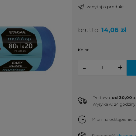
zapytaj o produkt
brutto:
14,06 zł
Kolor:
-
+
Dostawa:
od 30,00 z
Wysyłka w:
24 godziny
Cena nie zawiera ewent
kosztów płatności
14 dni na odstąpienie
Dostępność:
dostępny