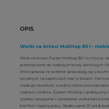
OPIS
Worki na śmieci Multitop 80 l - niebie
Worki na śmieci Paclan Multitop 80 l to mocne, ni
przeznaczone do większych koszy domowych i f
litrów sprawia, że świetnie sprawdzają się w kuc
socjalnych, na zapleczach oraz w biurach. Ciemnon
maskuje zawartość, a jednocześnie pozwala łatwo
czarnych worków. System Multitop z praktyczną t
szybkie zawiązanie i wyniesienie worka bez kont
komfort i higienę pracy. Opakowanie 20 sztuk b