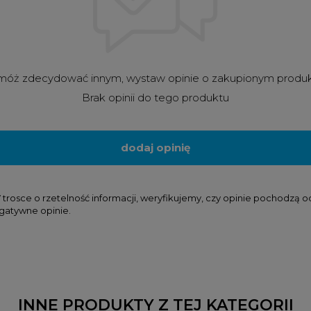
óż zdecydować innym, wystaw opinie o zakupionym produ
Brak opinii do tego produktu
dodaj opinię
osce o rzetelność informacji, weryfikujemy, czy opinie pochodzą od k
gatywne opinie.
INNE PRODUKTY Z TEJ KATEGORII