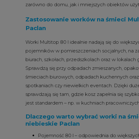
zarówno do domu, jak i mniejszych obiektów uży
Zastosowanie worków na śmieci Multi
Paclan
Worki Multitop 80 l idealnie nadają się do więks
pojemników w pomieszczeniach socjalnych, na z
biurach, szkołach, przedszkolach oraz w lokalach
Sprawdzą się przy odpadach zmieszanych, opako
śmieciach biurowych, odpadach kuchennych oraz 
spotkaniach czy niewielkich eventach. Dzięki du
sprawdzają się tam, gdzie kosz zapełnia się szy
jest standardem – np. w kuchniach pracowniczy
Dlaczego warto wybrać worki na śmie
niebieskie Paclan
Pojemność 80 l – odpowiednia do większych 