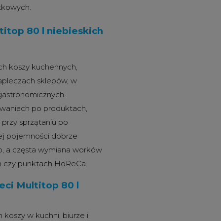
tkowych.
top 80 l niebieskich
zych koszy kuchennych,
apleczach sklepów, w
 gastronomicznych.
waniach po produktach,
przy sprzątaniu po
żej pojemności dobrze
bko, a częsta wymiana worków
ch czy punktach HoReCa.
ci Multitop 80 l
koszy w kuchni, biurze i