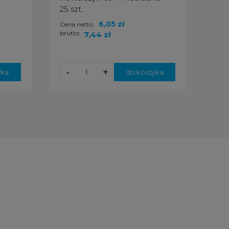
25 szt.
szt.
6,05 zł
Cena netto:
Cena
brutto:
brut
7,44 zł
-
+
-
yka
do koszyka