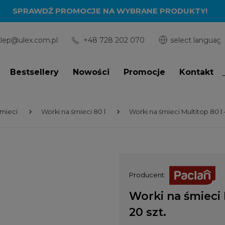
SPRAWDŹ PROMOCJE NA WYBRANE PRODUKTY!
klep@ulex.com.pl
+48 728 202 070
Bestsellery
Nowości
Promocje
Kontakt
śmieci
Worki na śmieci 80 l
Worki na śmieci Multitop 80 l -
Producent:
Worki na śmieci M
20 szt.