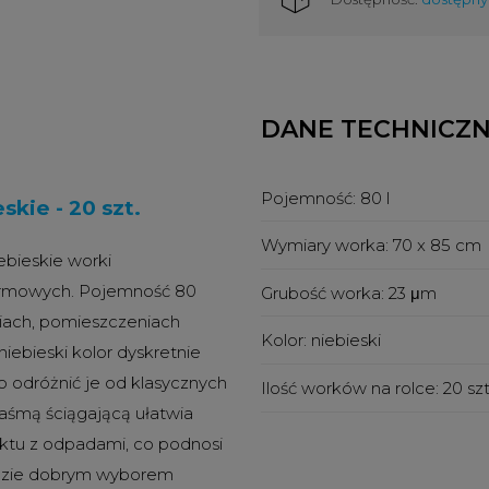
DANE TECHNICZ
Pojemność:
80 l
skie - 20 szt.
Wymiary worka:
70 x 85 cm
ebieskie worki
irmowych. Pojemność 80
Grubość worka:
23 μm
hniach, pomieszczeniach
Kolor:
niebieski
iebieski kolor dyskretnie
 odróżnić je od klasycznych
Ilość worków na rolce:
20 szt
aśmą ściągającą ułatwia
aktu z odpadami, co podnosi
ędzie dobrym wyborem