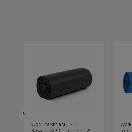
Worki na śmieci ZPTS
Worki
Kowalczyk 80 l - czarne - 25
niebie