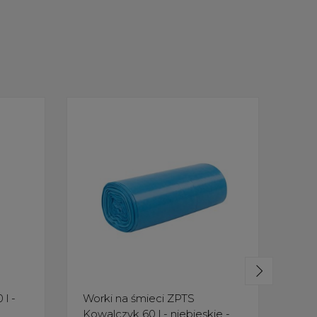
 l -
Worki na śmieci ZPTS
Wor
Kowalczyk 60 l - niebieskie -
Kowa