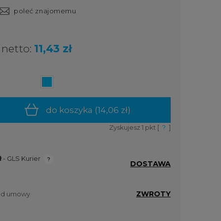
poleć znajomemu
netto:
11,43 zł
do koszyka (
14,06 zł
)
Zyskujesz
1
pkt [
?
]
ł
- GLS Kurier
DOSTAWA
ualnych
ZWROTY
 od umowy