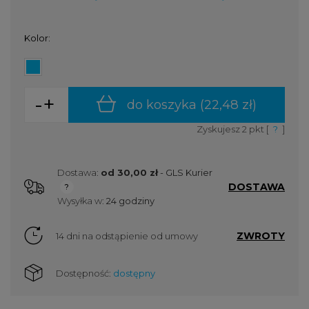
Kolor:
-
+
do koszyka (
22,48 zł
)
Zyskujesz
2
pkt [
?
]
Dostawa:
od 30,00 zł
- GLS Kurier
DOSTAWA
Cena nie zawiera ewentualnych kosztów płatności
Wysyłka w:
24 godziny
ZWROTY
14 dni na odstąpienie od umowy
Dostępność:
dostępny