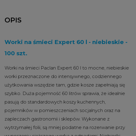
OPIS
Worki na śmieci Expert 60 l - niebieskie -
100 szt.
Worki na śmieci Paclan Expert 60 l to mocne, niebieskie
worki przeznaczone do intensywnego, codziennego
użytkowania wszędzie tam, gdzie kosze zapełniają się
szybko. Duża pojemność 60 litrów sprawia, że idealnie
pasują do standardowych koszy kuchennych,
pojemników w pomieszczeniach socjalnych oraz na
zapleczach gastronomii i sklepów. Wykonane z
wytrzymałej folii, są mniej podatne na rozerwanie przy
wynoszeniu cięższego worka z odpadami. Niebieski