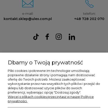
e-mail:
telefon:
kontakt.sklep@ulex.com.pl
+48 728 202 070
Ulex Sp. z O.O. , ul. T.T. Jeża 15, 43-300 Bielsko Biała, woj. śląskie,
tel:
728202070
, mail:
kontakt.sklep@ulex.com.pl
, NIP:
Dbamy o Twoją prywatność
9372470787
Pliki cookies i pokrewne im technologie umożliwiają
poprawne działanie strony i pomagają nam dostosować
ofertę do Twoich potrzeb. Możesz zaakceptować
wykorzystanie przez nas wszystkich tych plików i przejść do
sklepu lub dostosować użycie plików do swoich
preferencji, wybierając opcję "Dostosuj zgody".
Więcej o plikach cookies przeczytasz w naszej Polityce
prywatności.