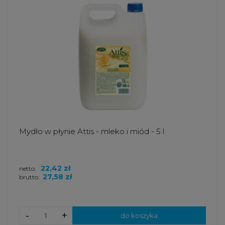
Mydło w płynie Attis - mleko i miód - 5 l
22,42 zł
netto:
27,58 zł
brutto:
-
+
do koszyka