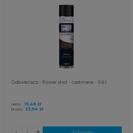
Odświeżacz - Power shot - cashmere - 0,6 l
19,46 zł
netto:
23,94 zł
brutto:
-
+
do koszyka