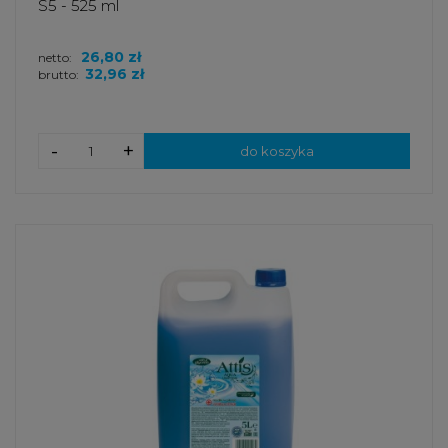
S5 - 525 ml
26,80 zł
netto:
32,96 zł
brutto:
-
+
do koszyka