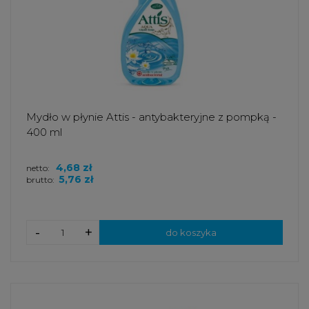
Mydło w płynie Attis - antybakteryjne z pompką -
400 ml
4,68 zł
netto:
5,76 zł
brutto:
-
+
do koszyka