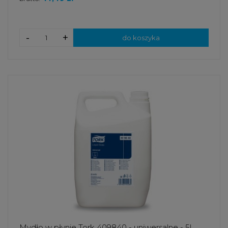
-
+
do koszyka
Mydło w płynie Tork 409840 - uniwersalne - 5l