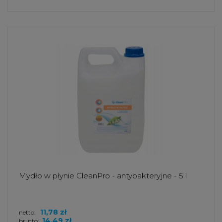
Mydło w płynie CleanPro - antybakteryjne - 5 l
11,78 zł
netto:
14,49 zł
brutto: