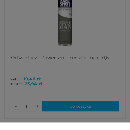
Odświeżacz - Power shot - sense di man - 0,6 l
19,46 zł
netto:
23,94 zł
brutto:
-
+
do koszyka