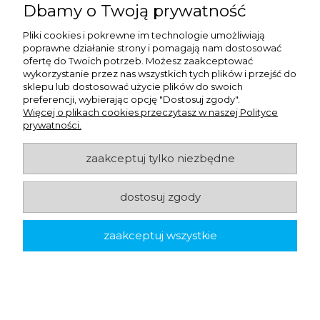
Dbamy o Twoją prywatność
Pliki cookies i pokrewne im technologie umożliwiają
poprawne działanie strony i pomagają nam dostosować
ofertę do Twoich potrzeb. Możesz zaakceptować
wykorzystanie przez nas wszystkich tych plików i przejść do
sklepu lub dostosować użycie plików do swoich
preferencji, wybierając opcję "Dostosuj zgody".
Więcej o plikach cookies przeczytasz w naszej Polityce
prywatności.
zaakceptuj tylko niezbędne
dostosuj zgody
Odświeżacz - Power shot - Si - 0,6 l
zaakceptuj wszystkie
20,73 zł
netto:
25,50 zł
brutto: