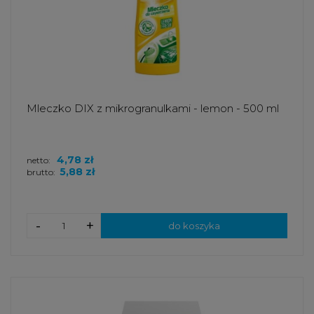
Mleczko DIX z mikrogranulkami - lemon - 500 ml
4,78 zł
netto:
5,88 zł
brutto:
-
+
do koszyka