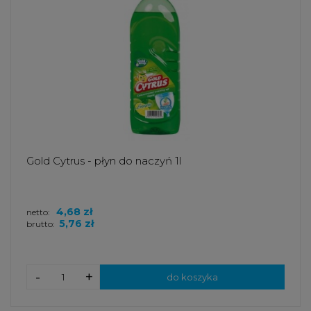
Gold Cytrus - płyn do naczyń 1l
4,68 zł
netto:
5,76 zł
brutto:
-
+
do koszyka