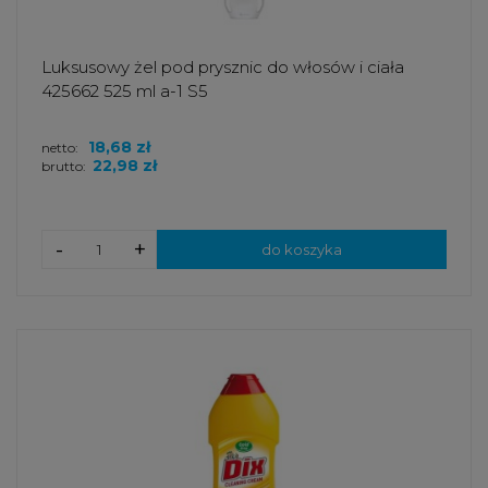
Luksusowy żel pod prysznic do włosów i ciała
425662 525 ml a-1 S5
18,68 zł
netto:
22,98 zł
brutto:
-
+
do koszyka