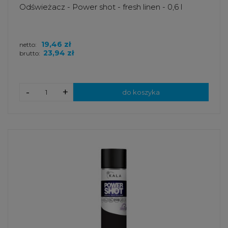
Odświeżacz - Power shot - fresh linen - 0,6 l
19,46 zł
netto:
23,94 zł
brutto:
-
+
do koszyka