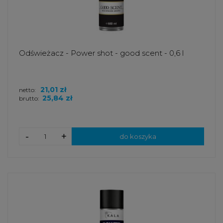
Odświeżacz - Power shot - good scent - 0,6 l
21,01 zł
netto:
25,84 zł
brutto:
-
+
do koszyka