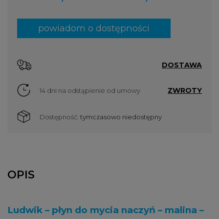
powiadom o dostępności
DOSTAWA
ZWROTY
14 dni na odstąpienie od umowy
Dostępność:
tymczasowo niedostępny
OPIS
Ludwik – płyn do mycia naczyń – malina –