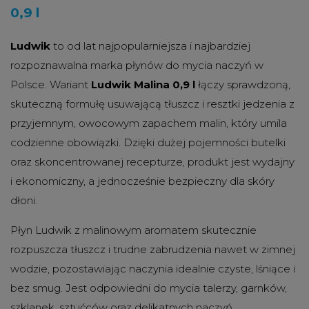
0,9 l
Ludwik
to od lat najpopularniejsza i najbardziej
rozpoznawalna marka płynów do mycia naczyń w
Polsce. Wariant
Ludwik Malina 0,9 l
łączy sprawdzoną,
skuteczną formułę usuwającą tłuszcz i resztki jedzenia z
przyjemnym, owocowym zapachem malin, który umila
codzienne obowiązki. Dzięki dużej pojemności butelki
oraz skoncentrowanej recepturze, produkt jest wydajny
i ekonomiczny, a jednocześnie bezpieczny dla skóry
dłoni.
Płyn Ludwik z malinowym aromatem skutecznie
rozpuszcza tłuszcz i trudne zabrudzenia nawet w zimnej
wodzie, pozostawiając naczynia idealnie czyste, lśniące i
bez smug. Jest odpowiedni do mycia talerzy, garnków,
szklanek, sztućców oraz delikatnych naczyń