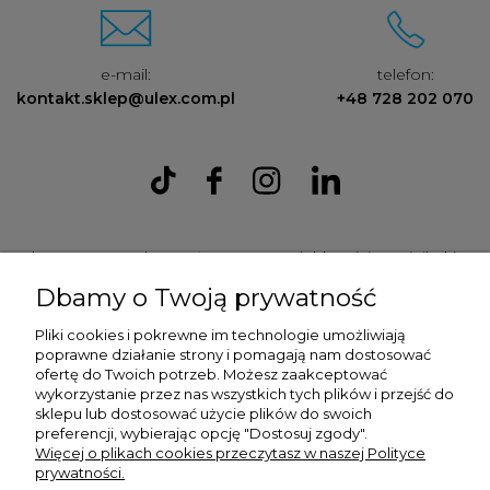
e-mail:
telefon:
kontakt.sklep@ulex.com.pl
+48 728 202 070
Ulex Sp. z O.O. , ul. T.T. Jeża 15, 43-300 Bielsko Biała, woj. śląskie,
tel:
728202070
, mail:
kontakt.sklep@ulex.com.pl
, NIP:
Dbamy o Twoją prywatność
9372470787
Pliki cookies i pokrewne im technologie umożliwiają
poprawne działanie strony i pomagają nam dostosować
ofertę do Twoich potrzeb. Możesz zaakceptować
wykorzystanie przez nas wszystkich tych plików i przejść do
sklepu lub dostosować użycie plików do swoich
preferencji, wybierając opcję "Dostosuj zgody".
Więcej o plikach cookies przeczytasz w naszej Polityce
prywatności.