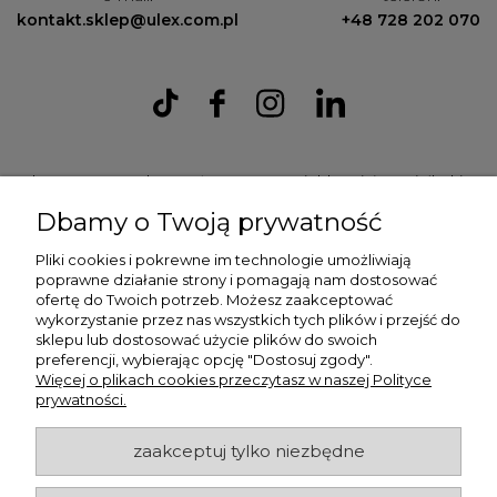
kontakt.sklep@ulex.com.pl
+48 728 202 070
Ulex Sp. z O.O. , ul. T.T. Jeża 15, 43-300 Bielsko Biała, woj. śląskie,
tel:
728202070
, mail:
kontakt.sklep@ulex.com.pl
, NIP:
Dbamy o Twoją prywatność
9372470787
Pliki cookies i pokrewne im technologie umożliwiają
poprawne działanie strony i pomagają nam dostosować
ofertę do Twoich potrzeb. Możesz zaakceptować
wykorzystanie przez nas wszystkich tych plików i przejść do
sklepu lub dostosować użycie plików do swoich
preferencji, wybierając opcję "Dostosuj zgody".
Więcej o plikach cookies przeczytasz w naszej Polityce
prywatności.
ulex.com.pl © 2026
zaakceptuj tylko niezbędne