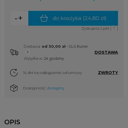
-
+
do koszyka (
24,80 zł
)
Zyskujesz
2
pkt [
?
]
Dostawa:
od 30,00 zł
- GLS Kurier
DOSTAWA
Cena nie zawiera ewentualnych kosztów płatności
Wysyłka w:
24 godziny
ZWROTY
14 dni na odstąpienie od umowy
Dostępność:
dostępny
OPIS