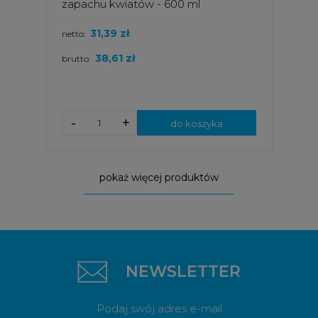
zapachu kwiatów - 600 ml
31,39 zł
netto:
38,61 zł
brutto:
-
+
do koszyka
pokaż więcej produktów
NEWSLETTER
Podaj swój adres e-mail