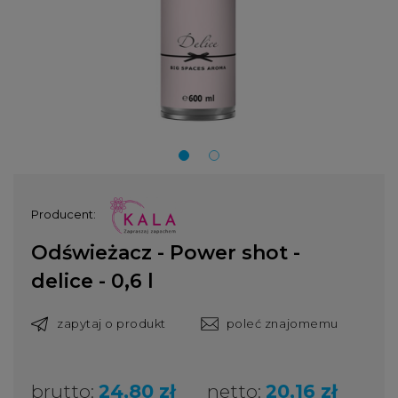
Producent:
Odświeżacz - Power shot -
delice - 0,6 l
zapytaj o produkt
poleć znajomemu
brutto:
24,80 zł
netto:
20,16 zł