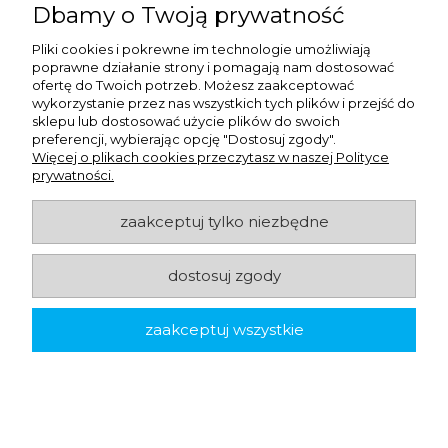
Dbamy o Twoją prywatność
Pliki cookies i pokrewne im technologie umożliwiają
poprawne działanie strony i pomagają nam dostosować
ofertę do Twoich potrzeb. Możesz zaakceptować
wykorzystanie przez nas wszystkich tych plików i przejść do
sklepu lub dostosować użycie plików do swoich
preferencji, wybierając opcję "Dostosuj zgody".
Więcej o plikach cookies przeczytasz w naszej Polityce
prywatności.
zaakceptuj tylko niezbędne
dostosuj zgody
Domestos żel do WC - Pine Fresh - 2 l
zaakceptuj wszystkie
9,09 zł
netto:
9,82 zł
brutto: