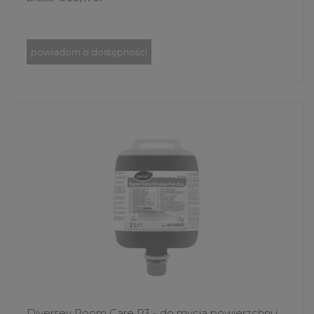
powiadom o dostępności
Diversey Room Care R3 - do mycia powierzchni i