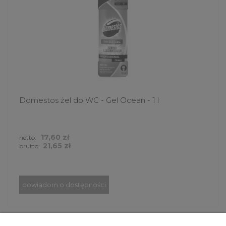
Domestos żel do WC - Gel Ocean - 1 l
17,60 zł
netto:
21,65 zł
brutto:
powiadom o dostępności