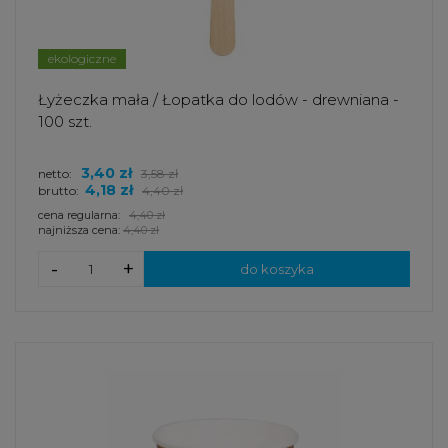
ekologiczne
Łyżeczka mała / Łopatka do lodów - drewniana -
100 szt.
3,40 zł
netto:
3,58 zł
4,18 zł
brutto:
4,40 zł
cena regularna:
4,40 zł
najniższa cena:
4,40 zł
-
+
do koszyka