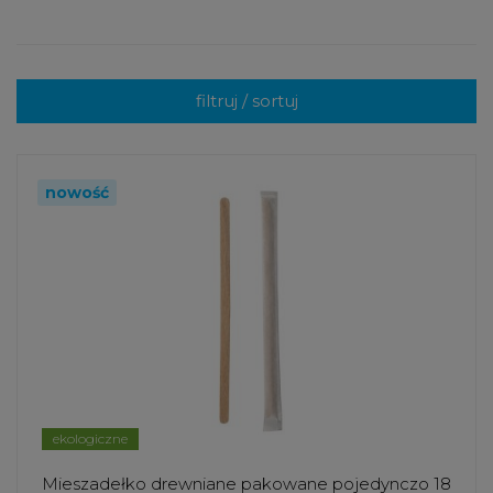
standardy w branży opakowań jednorazowych, łącząc
wysoką jakość wykonania z dbałością o środowisko.
W ofercie Huhtamaki znajdują się między innymi kubki
filtruj / sortuj
papierowe, pojemniki na wynos, opakowania do
żywności oraz rozwiązania dedykowane branży HoReCa.
Produkty tej marki są projektowane z myślą o
nowość
bezpieczeństwie kontaktu z żywnością, trwałości oraz
wygodzie użytkowania zarówno dla personelu, jak i
klientów.
Huhtamaki stawia duży nacisk na rozwój opakowań
przyjaznych środowisku, wykorzystując materiały
odnawialne oraz rozwiązania ograniczające wpływ na
ekosystem. Dzięki temu marka jest chętnie wybierana
ekologiczne
przez firmy, które chcą łączyć wysoką jakość usług z
Mieszadełko drewniane pakowane pojedynczo 18
odpowiedzialnym podejściem do środowiska.