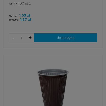
cm - 100 szt.
Wybierając produkty Huhtamaki w ofercie ULEX,
zyskujesz dostęp do nowoczesnych rozwiązań
1,03 zł
netto:
1,27 zł
brutto:
opakowaniowych, które wspierają rozwój Twojego
biznesu i odpowiadają na rosnące wymagania rynku.
-
+
do koszyka