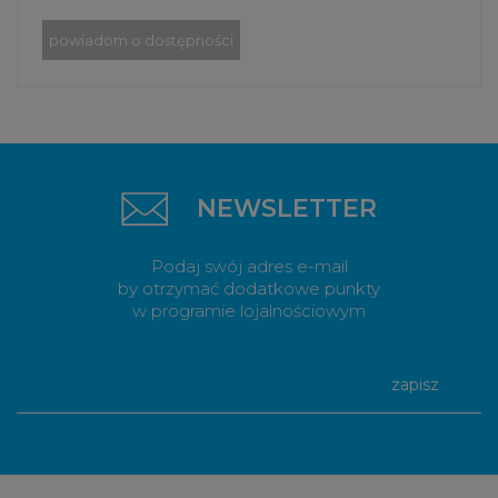
powiadom o dostępności
NEWSLETTER
Podaj swój adres e-mail
by otrzymać dodatkowe punkty
w programie lojalnościowym
zapisz