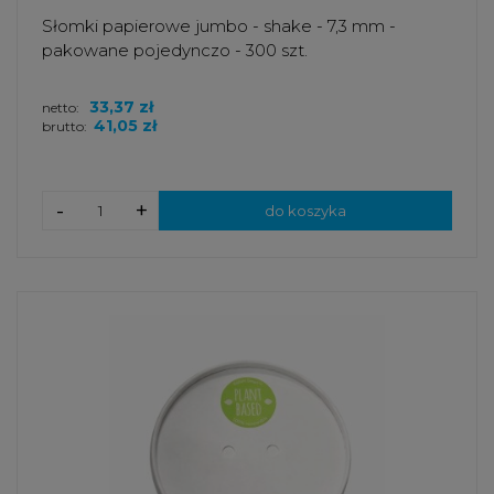
Słomki papierowe jumbo - shake - 7,3 mm -
pakowane pojedynczo - 300 szt.
33,37 zł
netto:
41,05 zł
brutto:
-
+
do koszyka