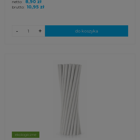
8,90 zł
netto:
10,95 zł
brutto:
-
+
do koszyka
ekologiczne