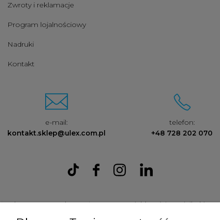
Zwroty i reklamacje
Program lojalnościowy
Nadruki
Kontakt
e-mail:
telefon:
kontakt.sklep@ulex.com.pl
+48 728 202 070
Ulex Sp. z O.O. , ul. T.T. Jeża 15, 43-300 Bielsko Biała, woj. śląskie,
tel:
728202070
, mail:
kontakt.sklep@ulex.com.pl
, NIP: