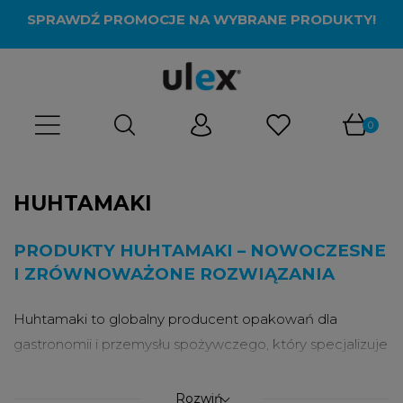
SPRAWDŹ PROMOCJE NA WYBRANE PRODUKTY!
HUHTAMAKI
PRODUKTY HUHTAMAKI – NOWOCZESNE
I ZRÓWNOWAŻONE ROZWIĄZANIA
Huhtamaki to globalny producent opakowań dla
gastronomii i przemysłu spożywczego, który specjalizuje
się w nowoczesnych i zrównoważonych rozwiązaniach
do pakowania żywności. Marka od lat wyznacza
Rozwiń