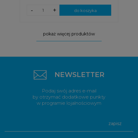
-
+
do koszyka
pokaż więcej produktów
NEWSLETTER
Podaj swój adres e-mail
by otrzymać dodatkowe punkty
w programie lojalnościowym
zapisz