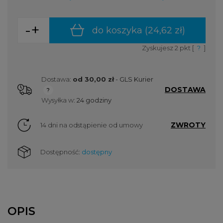
-
+
do koszyka (
24,62 zł
)
Zyskujesz
2
pkt [
?
]
Dostawa:
od 30,00 zł
- GLS Kurier
DOSTAWA
Cena nie zawiera ewentualnych kosztów płatności
Wysyłka w:
24 godziny
ZWROTY
14 dni na odstąpienie od umowy
Dostępność:
dostępny
OPIS