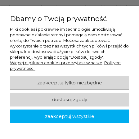
Ulex Sp. z O.O. , ul. T.T. Jeża 15, 43-300 Bielsko Biała, woj. śląskie,
tel:
728202070
, mail:
kontakt.sklep@ulex.com.pl
, NIP:
Dbamy o Twoją prywatność
9372470787
Pliki cookies i pokrewne im technologie umożliwiają
poprawne działanie strony i pomagają nam dostosować
ofertę do Twoich potrzeb. Możesz zaakceptować
wykorzystanie przez nas wszystkich tych plików i przejść do
sklepu lub dostosować użycie plików do swoich
preferencji, wybierając opcję "Dostosuj zgody".
Więcej o plikach cookies przeczytasz w naszej Polityce
prywatności.
ulex.com.pl © 2026
zaakceptuj tylko niezbędne
dostosuj zgody
Made with
by
zaakceptuj wszystkie
pokaż pełną wersję strony