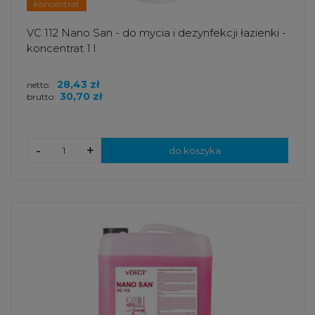
Koncentrat
VC 112 Nano San - do mycia i dezynfekcji łazienki -
koncentrat 1 l
28,43 zł
netto:
30,70 zł
brutto:
-
+
do koszyka