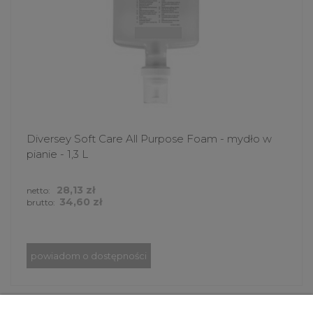
Diversey Soft Care All Purpose Foam - mydło w
pianie - 1,3 L
28,13 zł
netto:
34,60 zł
brutto:
powiadom o dostępności