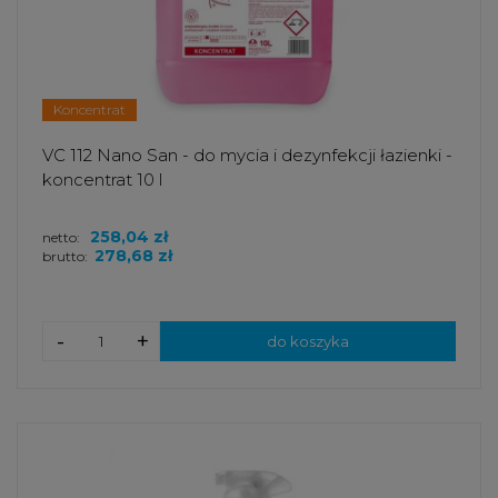
Koncentrat
VC 112 Nano San - do mycia i dezynfekcji łazienki -
koncentrat 10 l
258,04 zł
netto:
278,68 zł
brutto:
-
+
do koszyka