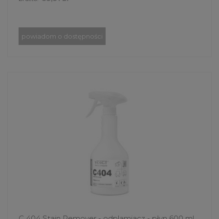
powiadom o dostępności
C 404 Stain Remover - odplamiacz - płyn 600 ml