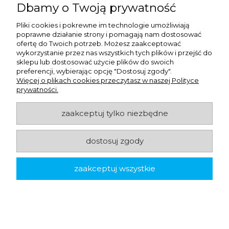
Dbamy o Twoją prywatność
Pliki cookies i pokrewne im technologie umożliwiają
poprawne działanie strony i pomagają nam dostosować
ofertę do Twoich potrzeb. Możesz zaakceptować
wykorzystanie przez nas wszystkich tych plików i przejść do
sklepu lub dostosować użycie plików do swoich
preferencji, wybierając opcję "Dostosuj zgody".
Więcej o plikach cookies przeczytasz w naszej Polityce
prywatności.
zaakceptuj tylko niezbędne
dostosuj zgody
Dix kostka do wc - koszyk - leśna
zaakceptuj wszystkie
1,82 zł
netto:
2,24 zł
brutto: