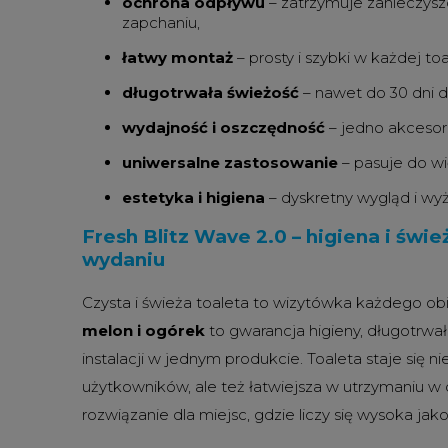
ochrona odpływu
– zatrzymuje zanieczysz
zapchaniu,
łatwy montaż
– prosty i szybki w każdej toa
długotrwała świeżość
– nawet do 30 dni dz
wydajność i oszczędność
– jedno akcesori
uniwersalne zastosowanie
– pasuje do wi
estetyka i higiena
– dyskretny wygląd i wy
Fresh Blitz Wave 2.0 – higiena i św
wydaniu
Czysta i świeża toaleta to wizytówka każdego ob
melon i ogórek
to gwarancja higieny, długotrwa
instalacji w jednym produkcie. Toaleta staje się ni
użytkowników, ale też łatwiejsza w utrzymaniu w c
rozwiązanie dla miejsc, gdzie liczy się wysoka jak