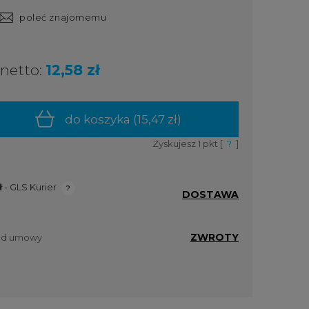
poleć znajomemu
netto:
12,58 zł
do koszyka (
15,47 zł
)
Zyskujesz
1
pkt [
?
]
ł
- GLS Kurier
DOSTAWA
ualnych
ZWROTY
 od umowy