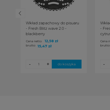
Wkład zapachowy do pisuaru
Wkła
- Fresh Blitz wave 2.0 -
- Fre
blackberry
cytr
12,58 zł
Cena netto:
Cena n
brutto:
brutto
15,47 zł
-
+
-
do koszyka