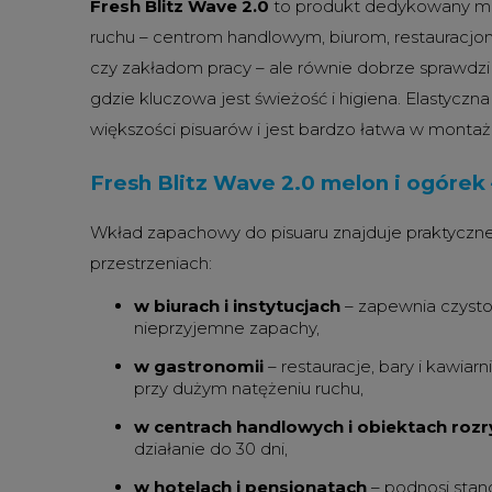
Fresh Blitz Wave 2.0
to produkt dedykowany mi
ruchu – centrom handlowym, biurom, restauracjo
czy zakładom pracy – ale równie dobrze sprawdzi
gdzie kluczowa jest świeżość i higiena. Elastycz
większości pisuarów i jest bardzo łatwa w montaż
Fresh Blitz Wave 2.0 melon i ogórek
Wkład zapachowy do pisuaru znajduje praktyczn
przestrzeniach:
w biurach i instytucjach
– zapewnia czystoś
nieprzyjemne zapachy,
w gastronomii
– restauracje, bary i kawiar
przy dużym natężeniu ruchu,
w centrach handlowych i obiektach ro
działanie do 30 dni,
w hotelach i pensjonatach
– podnosi stand