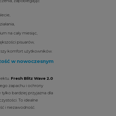
czenia, zapobiegając
lecie,
iałania,
um na cały miesiąc,
ększości pisuarów,
ższy komfort użytkowników.
ieżość w nowoczesnym
iektu.
Fresh Blitz Wave 2.0
łego zapachu i ochrony
e tylko bardziej przyjazna dla
zystości. To idealne
ość i niezawodność.