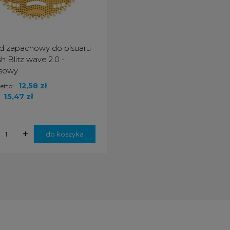
d zapachowy do pisuaru
sh Blitz wave 2.0 -
usowy
12,58 zł
etto:
:
15,47 zł
+
do koszyka