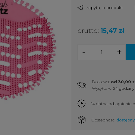
zapytaj o produkt
brutto:
15,47 zł
-
+
Dostawa:
od 30,00 z
Wysyłka w:
24 godziny
Cena nie zawiera ewent
kosztów płatności
14 dni na odstąpienie
Dostępność:
dostępny