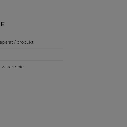
NE
eparat / produkt
k w kartonie