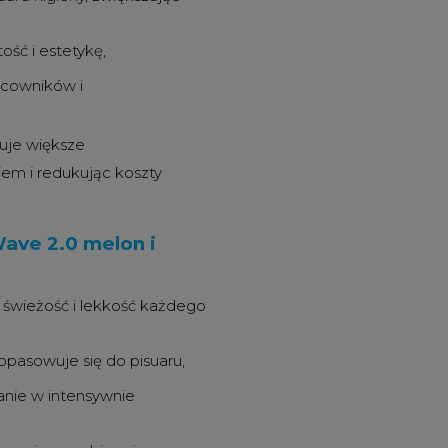
ość i estetykę,
acowników i
uje większe
iem i redukując koszty
ave 2.0 melon i
 świeżość i lekkość każdego
opasowuje się do pisuaru,
anie w intensywnie