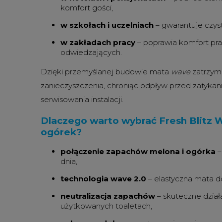
komfort gości,
w szkołach i uczelniach
– gwarantuje czyst
w zakładach pracy
– poprawia komfort pr
odwiedzających.
Dzięki przemyślanej budowie mata
wave
zatrzym
zanieczyszczenia, chroniąc odpływ przed zatykan
serwisowania instalacji.
Dlaczego warto wybrać Fresh Blitz W
ogórek?
połączenie zapachów melona i ogórka
–
dnia,
technologia wave 2.0
– elastyczna mata d
neutralizacja zapachów
– skuteczne dział
użytkowanych toaletach,