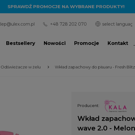
SPRAWDŹ PROMOCJE NA WYBRANE PRODUKTY!
klep@ulex.com.pl
+48 728 202 070
Bestsellery
Nowości
Promocje
Kontakt
Odświeżacze w żelu
Wkład zapachowy do pisuaru - Fresh Blitz
Producent:
Wkład zapachowy
wave 2.0 - Melon