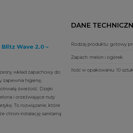
DANE TECHNICZ
Rodzaj produktu:
gotowy pr
Blitz Wave 2.0 –
Zapach:
melon i ogórek
Ilość w opakowaniu:
10 sztu
zesny wkład zapachowy do
ry zapewnia higienę,
otrwałą świeżość. Dzięki
elona i orzeźwiające nuty
etykę. To rozwiązanie, które
e chroni instalację sanitarną