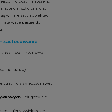
ejscom o dużym natężeniu
m, hotelom, szkołom, kinom
 się w mniejszych obiektach,
na mata wave pasuje do
u.
 – zastosowanie
e zastosowanie w różnych
ć i neutralizuje
nie utrzymują świeżość nawet
zrywkowych
– długotrwałe
ard higieny, zwiększając