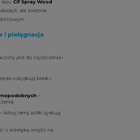
 razu.
Cif Spray Wood
listach, ale świetnie
u domowym.
 i pielęgnacja
czony jest do czyszczenia i
krzesła odzyskują blask i
rewnopodobnych
–
zenia,
– listwy, ramy, półki zyskują
ć o estetykę wnętrz na