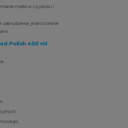
ymanie mebli w czystości i
e zabrudzenia, jednocześnie
ami.
od Polish 400 ml
a,
w,
cyjnych,
domowego,