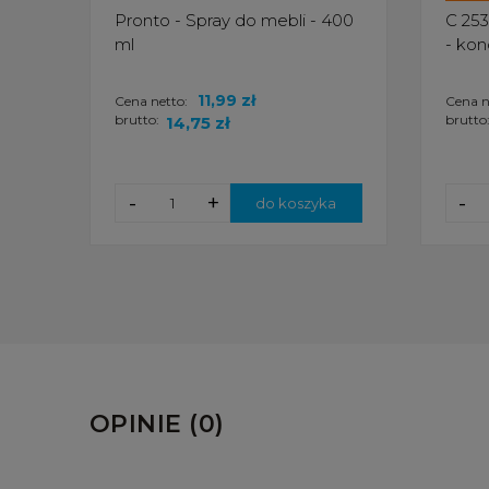
Pronto - Spray do mebli - 400
C 253
ml
- kon
11,99 zł
Cena netto:
Cena n
brutto:
brutto
14,75 zł
-
+
-
do koszyka
OPINIE (0)