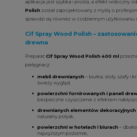
aplikacja jest szybka i prosta, a efekt widoczny od
Polish
został zaprojektowany z myślą o profesjona
sprawdzi się również w codziennym użytkowani
Cif Spray Wood Polish – zastosowanie
drewna
Preparat
Cif Spray Wood Polish 400 ml
przezna
pielęgnacji:
mebli drewnianych
– biurka, stoły, szafy i 
świeży wygląd,
powierzchni fornirowanych i paneli d
bezpieczne czyszczenie z efektem nabłyszc
drewnianych elementów dekoracyjnych
naturalny połysk,
powierzchni w hotelach i biurach
– dbałoś
najwyższym poziomie,