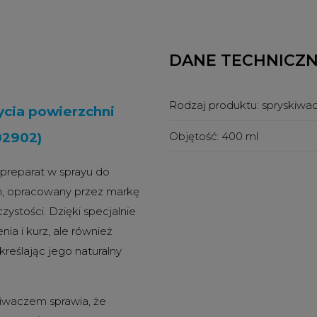
DANE TECHNICZ
Rodzaj produktu:
spryskiwac
ycia powierzchni
Objętość:
400 ml
02902)
 preparat w sprayu do
ch, opracowany przez markę
ystości. Dzięki specjalnie
ia i kurz, ale również
reślając jego naturalny
iwaczem sprawia, że