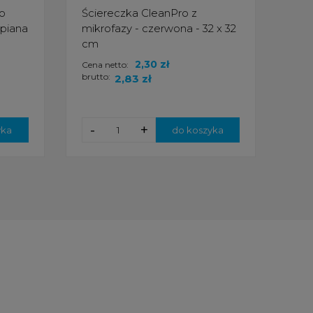
do
Ściereczka CleanPro z
Ści
 piana
mikrofazy - czerwona - 32 x 32
mikr
cm
cm
2,30 zł
Cena netto:
Cena
brutto:
brut
2,83 zł
-
+
-
yka
do koszyka