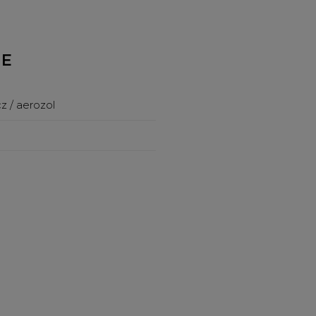
NE
z / aerozol