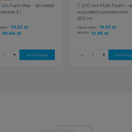
 Uni Furni Max - do mebli
C 200 Uni Multi Foam - 
centrat 5 l
wszystkich powierzchni -
600 ml
75,32 zł
10,53 zł
etto:
Cena netto:
:
brutto:
92,64 zł
12,95 zł
+
-
+
do koszyka
do kosz