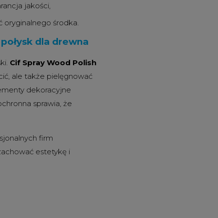
ancja jakości,
 oryginalnego środka.
i połysk dla drewna
ki.
Cif Spray Wood Polish
cić, ale także pielęgnować
lementy dekoracyjne
chronna sprawia, że
jonalnych firm
 zachować estetykę i