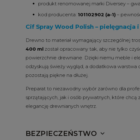
produkt renomowanej marki Diversey – gwar
kod producenta:
101102902 (a-1)
– pewność
Cif Spray Wood Polish – pielęgnacja 
Drewno to materiał wymagający szczególnej tros
400 ml
został opracowany tak, aby nie tylko czyś
powierzchnie drewniane. Dzięki niemu meble i e
odzyskują świeży wygląd, a dodatkowa warstwa o
pozostają piękne na dłużej.
Preparat to niezawodny wybór zarówno dla profes
sprzątających, jak i osób prywatnych, które chcą
elegancję drewnianych wnętrz.
BEZPIECZEŃSTWO