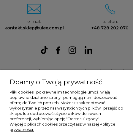
e-mail:
telefon:
kontakt.sklep@ulex.com.pl
+48 728 202 070
Ulex Sp. z O.O. , ul. T.T. Jeża 15, 43-300 Bielsko Biała, woj. śląskie,
tel:
728202070
, mail:
kontakt.sklep@ulex.com.pl
, NIP:
Dbamy o Twoją prywatność
9372470787
Pliki cookies i pokrewne im technologie umożliwiają
poprawne działanie strony i pomagają nam dostosować
ofertę do Twoich potrzeb. Możesz zaakceptować
wykorzystanie przez nas wszystkich tych plików i przejść do
sklepu lub dostosować użycie plików do swoich
preferencji, wybierając opcję "Dostosuj zgody".
Więcej o plikach cookies przeczytasz w naszej Polityce
prywatności.