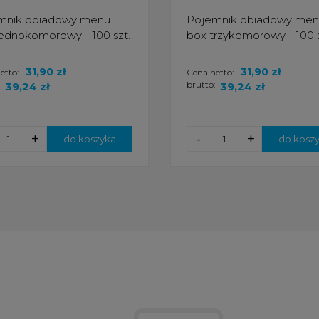
mnik obiadowy menu
Pojemnik obiadowy me
ednokomorowy - 100 szt.
box trzykomorowy - 100 s
31,90 zł
31,90 zł
etto:
Cena netto:
:
brutto:
39,24 zł
39,24 zł
+
-
+
do koszyka
do kosz