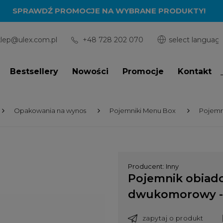
SPRAWDŹ PROMOCJE NA WYBRANE PRODUKTY!
klep@ulex.com.pl
+48 728 202 070
Bestsellery
Nowości
Promocje
Kontakt
Opakowania na wynos
Pojemniki Menu Box
Pojemn
Producent:
Inny
Pojemnik obiad
dwukomorowy - 
zapytaj o produkt