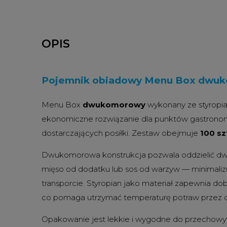
OPIS
Pojemnik obiadowy Menu Box dwuko
Menu Box
dwukomorowy
wykonany ze styropia
ekonomiczne rozwiązanie dla punktów gastronomi
dostarczających posiłki. Zestaw obejmuje
100 sz
Dwukomorowa konstrukcja pozwala oddzielić dwa 
mięso od dodatku lub sos od warzyw — minimaliz
transporcie. Styropian jako materiał zapewnia dob
co pomaga utrzymać temperaturę potraw przez d
Opakowanie jest lekkie i wygodne do przechowy