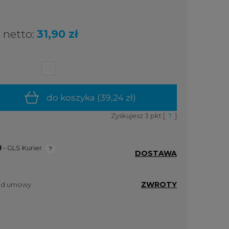
netto:
31,90 zł
do koszyka (
39,24 zł
)
Zyskujesz
3
pkt [
?
]
ł
- GLS Kurier
DOSTAWA
ualnych
ZWROTY
 od umowy