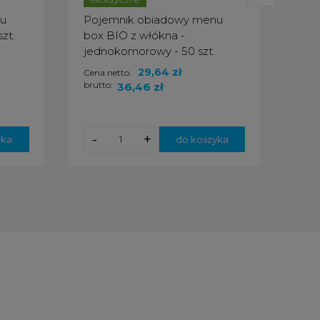
nu
Pojemnik obiadowy menu
Bur
zt.
box BIO z włókna -
x 15
jednokomorowy - 50 szt.
29,64 zł
Cena netto:
Cena
brutto:
brut
36,46 zł
-
+
-
yka
do koszyka