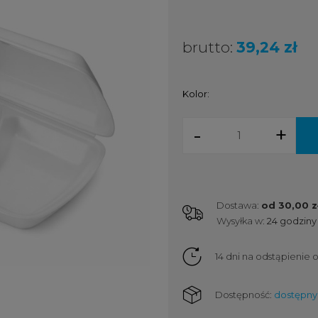
brutto:
39,24 zł
Kolor:
-
+
Dostawa:
od 30,00 z
Wysyłka w:
24 godziny
Cena nie zawiera ewent
kosztów płatności
14 dni na odstąpienie
Dostępność:
dostępny