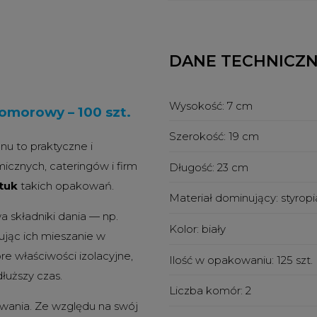
DANE TECHNICZ
Wysokość:
7 cm
morowy – 100 szt.
Szerokość:
19 cm
nu to praktyczne i
cznych, cateringów i firm
Długość:
23 cm
tuk
takich opakowań.
Materiał dominujący:
styrop
składniki dania — np.
Kolor:
biały
ując ich mieszanie w
re właściwości izolacyjne,
Ilość w opakowaniu:
125 szt.
łuższy czas.
Liczba komór:
2
wania. Ze względu na swój