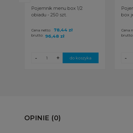
Pojemnik menu box 1/2
Poje
obiadu - 250 szt.
box j
78,44 zł
Cena netto:
Cena n
brutto:
brutto
96,48 zł
-
+
-
do koszyka
OPINIE (0)