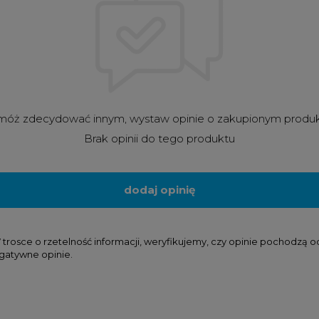
óż zdecydować innym, wystaw opinie o zakupionym produ
Brak opinii do tego produktu
dodaj opinię
osce o rzetelność informacji, weryfikujemy, czy opinie pochodzą od k
gatywne opinie.