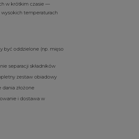
ch w krótkim czasie —
w wysokich temperaturach
 być oddzielone (np. mięso
nie separacji składników
kompletny zestaw obiadowy
e dania złożone
cjowanie i dostawa w