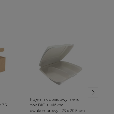
Pojemnik obiadowy menu
Poj
 7,5
box BIO z włókna -
box
dwukomorowy - 23 x 20,5 cm -
jed