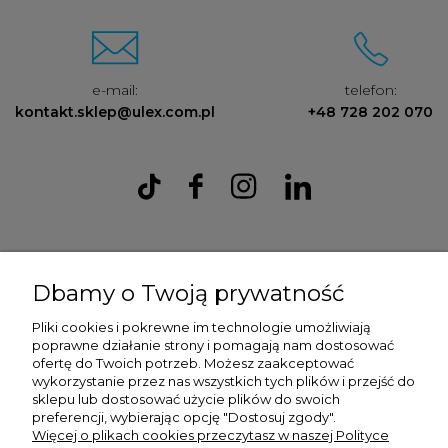
e-mail:
telefon:
kontakt.sklep@ulex.com.pl
+48 728 202 070
Ulex Sp. z O.O. , ul. T.T. Jeża 15, 43-300 Bielsko Biała, woj. śląskie,
tel:
728202070
, mail:
kontakt.sklep@ulex.com.pl
, NIP:
Dbamy o Twoją prywatność
9372470787
Pliki cookies i pokrewne im technologie umożliwiają
poprawne działanie strony i pomagają nam dostosować
ofertę do Twoich potrzeb. Możesz zaakceptować
wykorzystanie przez nas wszystkich tych plików i przejść do
sklepu lub dostosować użycie plików do swoich
preferencji, wybierając opcję "Dostosuj zgody".
Więcej o plikach cookies przeczytasz w naszej Polityce