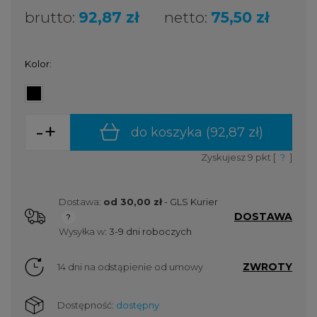
brutto:
92,87 zł
netto:
75,50 zł
Kolor:
-
+
do koszyka (
92,87 zł
)
Zyskujesz
9
pkt [
?
]
Dostawa:
od 30,00 zł
- GLS Kurier
DOSTAWA
Cena nie zawiera ewentualnych kosztów płatności
Wysyłka w:
3-9 dni roboczych
ZWROTY
14 dni na odstąpienie od umowy
Dostępność:
dostępny