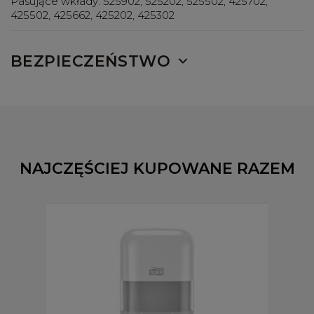
Pasujące wkłady:
525902, 525202, 525502, 425702,
425502, 425662, 425202, 425302
BEZPIECZEŃSTWO
NAJCZĘŚCIEJ KUPOWANE RAZEM