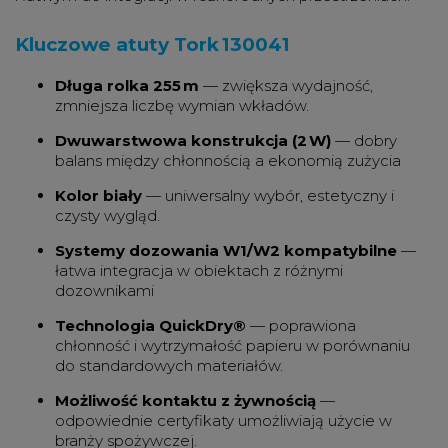
Kluczowe atuty Tork 130041
Długa rolka 255 m
— zwiększa wydajność,
zmniejsza liczbę wymian wkładów.
Dwuwarstwowa konstrukcja (2 W)
— dobry
balans między chłonnością a ekonomią zużycia
Kolor biały
— uniwersalny wybór, estetyczny i
czysty wygląd.
Systemy dozowania W1/W2 kompatybilne
—
łatwa integracja w obiektach z różnymi
dozownikami
Technologia QuickDry®
— poprawiona
chłonność i wytrzymałość papieru w porównaniu
do standardowych materiałów.
Możliwość kontaktu z żywnością
—
odpowiednie certyfikaty umożliwiają użycie w
branży spożywczej.