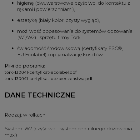
higienę (dwuwarstwowe czyściwo, do kontaktu z
rękami i powierzchniami),
estetykę (biały kolor, czysty wygląd),
możliwość dopasowania do systemów dozowania
(W1/W2) i sprzętu firmy Tork,
świadomość środowiskową (certyfikaty FSC®,
EU Ecolabel) i optymalizację kosztów.
Pliki do pobrania:
tork-130041-certyfikat-ecolabel.pdf
tork-130041-certyfikat-bezpieczenstwa.pdf
DANE TECHNICZNE
Rodzaj:
w rolkach
System:
W2 (czyściwa - system centralnego dozowania
maxi)