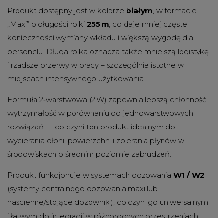
Produkt dostępny jest w kolorze
białym
, w formacie
„Maxi” o długości rolki
255 m
, co daje mniej częste
konieczności wymiany wkładu i większą wygodę dla
personelu. Długa rolka oznacza także mniejszą logistykę
i rzadsze przerwy w pracy – szczególnie istotne w
miejscach intensywnego użytkowania.
Formuła 2‑warstwowa (2 W) zapewnia lepszą chłonność i
wytrzymałość w porównaniu do jednowarstwowych
rozwiązań — co czyni ten produkt idealnym do
wycierania dłoni, powierzchni i zbierania płynów w
środowiskach o średnim poziomie zabrudzeń.
Produkt funkcjonuje w systemach dozowania
W1 / W2
(systemy centralnego dozowania maxi lub
naścienne/stojące dozowniki), co czyni go uniwersalnym
i łatwym do integracji w różnorodnych przestrzeniach.