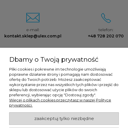
e-mail:
telefon:
kontakt.sklep@ulex.com.pl
+48 728 202 070
Dbamy o Twoją prywatność
Pliki cookies i pokrewne im technologie umożliwiają
poprawne działanie strony i pomagają nam dostosować
Ulex Sp. z O.O. , ul. T.T. Jeża 15, 43-300 Bielsko Biała, woj. śląskie,
ofertę do Twoich potrzeb. Możesz zaakceptować
tel:
728202070
, mail:
kontakt.sklep@ulex.com.pl
, NIP:
wykorzystanie przez nas wszystkich tych plików i przejść do
9372470787
sklepu lub dostosować użycie plików do swoich
preferencji, wybierając opcję "Dostosuj zgody".
Więcej o plikach cookies przeczytasz w naszej Polityce
prywatności.
zaakceptuj tylko niezbędne