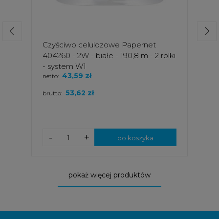
Czyściwo celulozowe Papernet
404260 - 2W - białe - 190,8 m - 2 rolki
- system W1
43,59 zł
netto:
53,62 zł
brutto:
-
+
do koszyka
pokaż więcej produktów