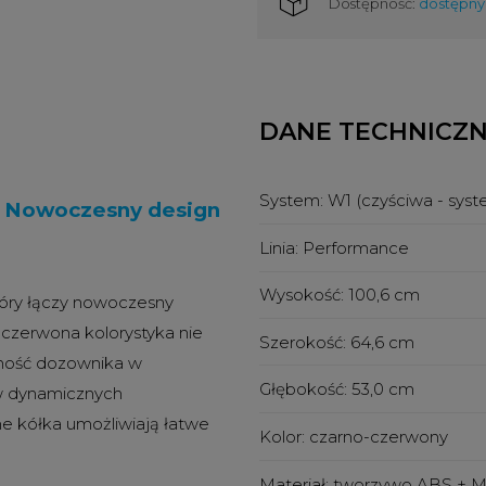
Dostępność:
dostępny
DANE TECHNICZ
System:
W1 (czyściwa - sys
-
Nowoczesny design
Linia:
Performance
Wysokość:
100,6 cm
tóry łączy nowoczesny
czerwona kolorystyka nie
Szerokość:
64,6 cm
zność dozownika w
Głębokość:
53,0 cm
 w dynamicznych
ne kółka umożliwiają łatwe
Kolor:
czarno-czerwony
Materiał:
tworzywo ABS + 