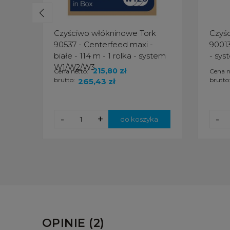
Czyściwo włókninowe Tork
Czyś
90537 - Centerfeed maxi -
90013
białe - 114 m - 1 rolka - system
- sys
W1/W2/W3
215,80 zł
Cena netto:
Cena n
brutto:
brutto
265,43 zł
-
+
-
do koszyka
OPINIE (2)