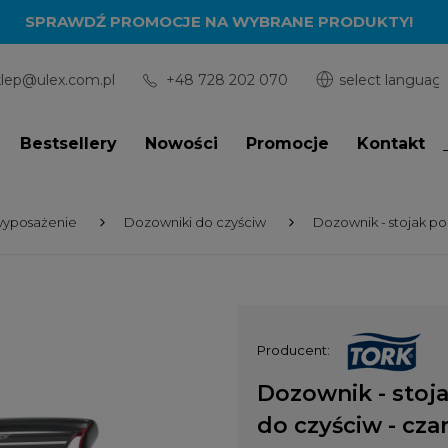
SPRAWDŹ PROMOCJE NA WYBRANE PRODUKTY!
klep@ulex.com.pl
+48 728 202 070
Bestsellery
Nowości
Promocje
Kontakt
wyposażenie
Dozowniki do czyściw
Dozownik - stojak p
Producent:
Dozownik - stoj
do czyściw - cz