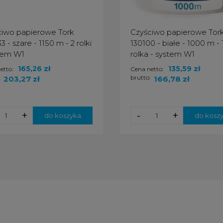
ciwo papierowe Tork
Czyściwo papierowe Tor
3 - szare - 1150 m - 2 rolki
130100 - białe - 1000 m - 
tem W1
rolka - system W1
165,26 zł
135,59 zł
etto:
Cena netto:
:
brutto:
203,27 zł
166,78 zł
+
-
+
do koszyka
do kosz