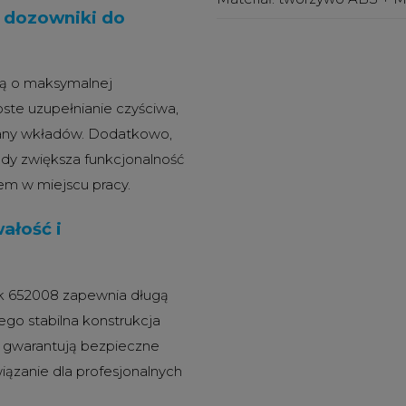
i dozowniki do
lą o maksymalnej
ste uzupełnianie czyściwa,
any wkładów.
Dodatkowo,
dy zwiększa funkcjonalność
em w miejscu pracy.
ałość i
rk 652008 zapewnia długą
ego stabilna konstrukcja
ka gwarantują bezpieczne
ązanie dla profesjonalnych