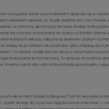
ne rozwiązanie, które z powodzeniem sprawdzi się w warszta
ym plastikiem sprawia, że stojak stabilnie stoi i nie chwieje 
akter, a czerwony akcent przy ramieniu dodaje funkcjonalnoś
ządzenie nie musi być montowane do ściany, co bardzo ułatwi
ranie kolejnych arkuszy odbywa się sprawnie i jednym ruchem
nie walają się po blatach lub podłodze, tylko znajdują się w
m. Co istotne, stojak jest też łatwy w utrzymaniu czystośc
ga smarowania ani konserwacji. To sprawia, że świetnie spraw
iena. Świetny wybór dla osób, które potrzebują porządku, wy
wonymi akcentami Stojak podłogowy Tork to niezwykle przem
ek i szybki dostęp do czyściwa mają kluczowe znaczenie — n
a, stalowa podstawa współgra z mocnym, trwałym plastikiem, 