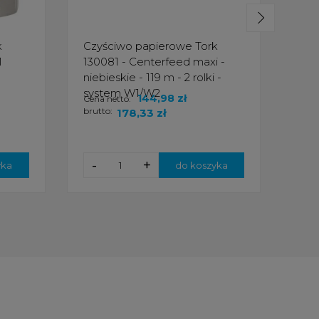
k
Czyściwo papierowe Tork
Czy
1
130081 - Centerfeed maxi -
1300
niebieskie - 119 m - 2 rolki -
rol
system W1/W2
144,98 zł
Cena netto:
Cena
brutto:
brut
178,33 zł
-
+
-
yka
do koszyka