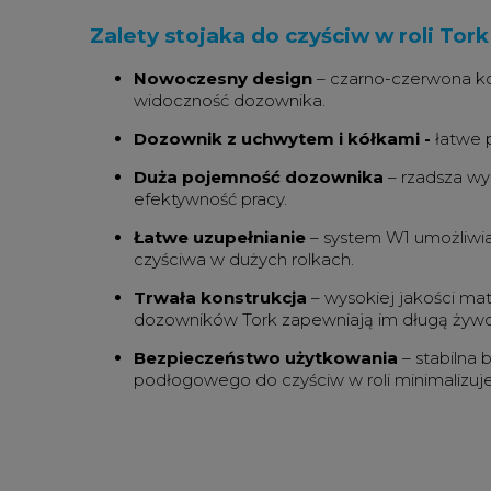
Zalety stojaka do czyściw w roli Tor
Nowoczesny design
–
czarno-czerwona ko
widoczność dozownika.
Dozownik z uchwytem i kółkami -
łatwe 
Duża pojemność dozownika
–
rzadsza w
efektywność pracy.
Łatwe uzupełnianie
–
system W1 umożliwia
czyściwa w dużych rolkach.
Trwała konstrukcja
–
wysokiej jakości mat
dozowników Tork zapewniają im długą żywo
Bezpieczeństwo użytkowania
–
stabilna
podłogowego do czyściw w roli minimalizuje