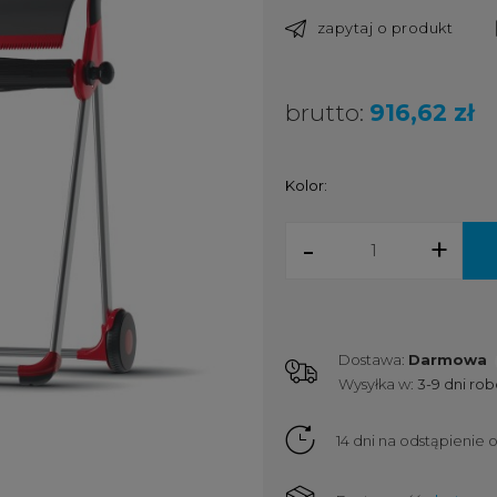
zapytaj o produkt
brutto:
916,62 zł
Kolor:
-
+
Dostawa:
Darmowa
Wysyłka w:
3-9 dni ro
Cena nie zawiera ewentualnych
kosztów płatności
14 dni na odstąpienie