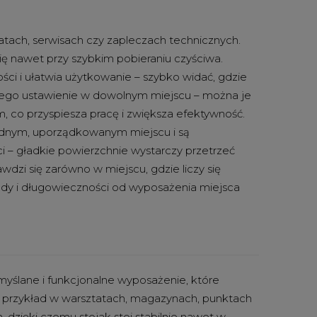
tach, serwisach czy zapleczach technicznych.
się nawet przy szybkim pobieraniu czyściwa.
ci i ułatwia użytkowanie – szybko widać, gdzie
a jego ustawienie w dowolnym miejscu – można je
, co przyspiesza pracę i zwiększa efektywność.
 jednym, uporządkowanym miejscu i są
i – gładkie powierzchnie wystarczy przetrzeć
dzi się zarówno w miejscu, gdzie liczy się
gody i długowieczności od wyposażenia miejsca
yślane i funkcjonalne wyposażenie, które
a przykład w warsztatach, magazynach, punktach
dzięki czemu stojak stoi stabilnie nawet w