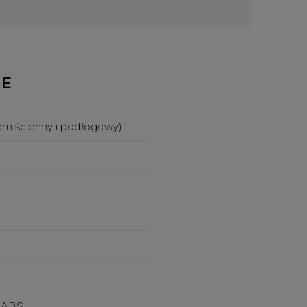
NE
tem ścienny i podłogowy)
MABS