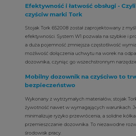
Efektywność i łatwość obsługi - Czyl
czyściw marki Tork
Stojak Tork 652008 został zaprojektowany z myś
efektywności.
System W1 pozwala na szybkie i pro
a duża pojemność zmniejsza częstotliwość wymi
możliwość dołączenia uchwytu na worek na odpa
dozownika, czyniąc go wszechstronnym narzędzi
Mobilny dozownik na czyściwo to trw
bezpieczeństwo
Wykonany z wytrzymałych materiałów, stojak To
żywotność nawet w wymagających warunkach.
J
minimalizuje ryzyko przewrócenia, a solidne kół
przemieszczanie dozownika.
To niezawodne rozwi
środowisk pracy.