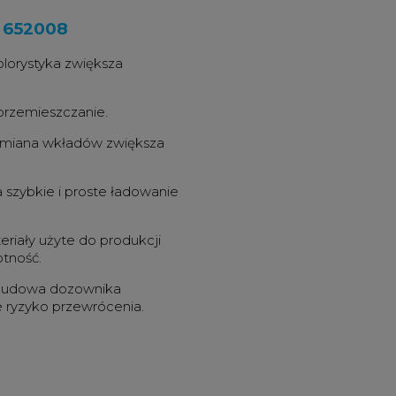
k 652008
lorystyka zwiększa
przemieszczanie.
ymiana wkładów zwiększa
 szybkie i proste ładowanie
eriały użyte do produkcji
tność.
 budowa dozownika
 ryzyko przewrócenia.