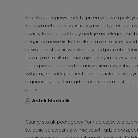
Stojak podłogowy Tork to przemysłowe i praktycz
Solidna metalowa konstrukcja w połączeniu z trwał
Czarny kolor u podstawy nadaje mu elegancki char
sięgać po nowe listki. Dzięki formie stojącej ur
łatwo przestawiać w zależności od potrzeb. Pobie
Poza tym stojak minimalizuje bałagan – czyściwa 
zabezpieczone przed zamoczeniem czy zabrudzenie
wilgotną szmatką, a mechanizm działania nie wyma
ergonomia, jak i tam, gdzie priorytetem jest hig
pracy.
Antek Machalik
Czarny stojak podłogowy Tork do czyściw z czer
świetnie sprawdzi się w miejscach, gdzie porząd
serwisowych czy zakładach produkcyjnych. Solidn