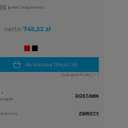
poleć znajomemu
netto:
745,22 zł
do koszyka (
916,62 zł
)
Zyskujesz
91
pkt [
?
]
DOSTAWA
boczych
ZWROTY
 od umowy