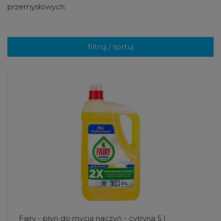
przemysłowych.
filtruj / sortuj
Fairy - płyn do mycia naczyń - cytryna 5 l