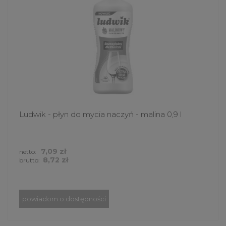
Ludwik - płyn do mycia naczyń - malina 0,9 l
7,09 zł
netto:
8,72 zł
brutto:
powiadom o dostępności