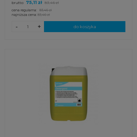
75,11 zł
brutto:
83,46 zł
cena regularna:
83,46 zł
najniższa cena:
83,46 zł
-
+
do koszyka