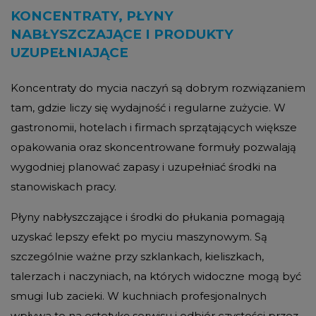
KONCENTRATY, PŁYNY
NABŁYSZCZAJĄCE I PRODUKTY
UZUPEŁNIAJĄCE
Koncentraty do mycia naczyń są dobrym rozwiązaniem
tam, gdzie liczy się wydajność i regularne zużycie. W
gastronomii, hotelach i firmach sprzątających większe
opakowania oraz skoncentrowane formuły pozwalają
wygodniej planować zapasy i uzupełniać środki na
stanowiskach pracy.
Płyny nabłyszczające i środki do płukania pomagają
uzyskać lepszy efekt po myciu maszynowym. Są
szczególnie ważne przy szklankach, kieliszkach,
talerzach i naczyniach, na których widoczne mogą być
smugi lub zacieki. W kuchniach profesjonalnych
wpływa to na estetykę serwisu i odbiór czystości przez