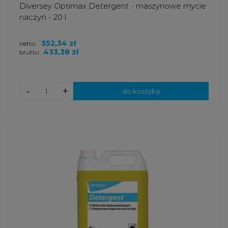
Diversey Optimax Detergent - maszynowe mycie
naczyń - 20 l
352,34 zł
netto:
433,38 zł
brutto:
-
+
do koszyka