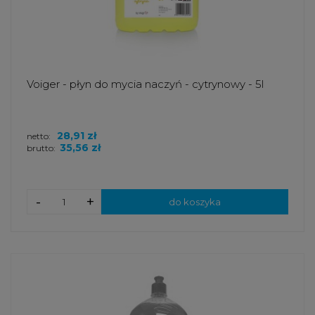
Voiger - płyn do mycia naczyń - cytrynowy - 5l
28,91 zł
netto:
35,56 zł
brutto:
-
+
do koszyka