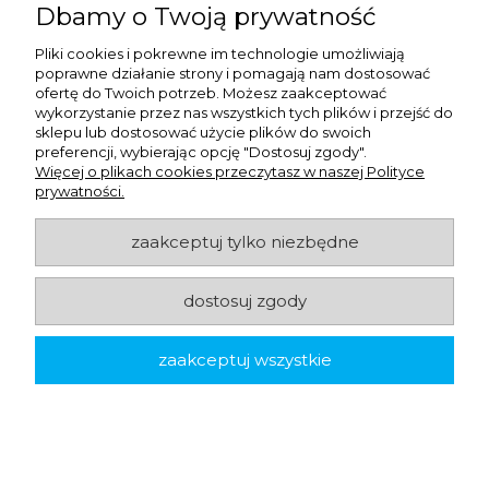
wpływać na organizację całego zaplecza.
Dbamy o Twoją prywatność
Na co uważać przy wyborze chemii do mycia naczyń?
Pliki cookies i pokrewne im technologie umożliwiają
poprawne działanie strony i pomagają nam dostosować
ofertę do Twoich potrzeb. Możesz zaakceptować
Najczęstszym błędem jest używanie jednego produktu
wykorzystanie przez nas wszystkich tych plików i przejść do
do każdego typu zmywania. Płyn do ręcznego mycia
sklepu lub dostosować użycie plików do swoich
preferencji, wybierając opcję "Dostosuj zgody".
naczyń nie zastępuje środka do zmywarki
Więcej o plikach cookies przeczytasz w naszej Polityce
gastronomicznej, a preparat do maszynowego mycia
prywatności.
naczyń nie powinien być stosowany niezgodnie z
zaakceptuj tylko niezbędne
przeznaczeniem. Każdy produkt trzeba dobrać do
metody mycia i rodzaju wyposażenia.
dostosuj zgody
Przy wyborze sprawdź:
zaakceptuj wszystkie
czy środek jest do mycia ręcznego czy
maszynowego,
czy nadaje się do zmywarki,
czy jest gotowy do użycia czy wymaga
rozcieńczania,
czy pojemność odpowiada zużyciu,