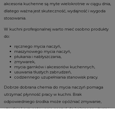
akcesoria kuchenne są myte wielokrotnie w ciągu dnia,
dlatego ważna jest skuteczność, wydajność i wygoda
stosowania.
W kuchni profesjonalnej warto mieć osobno produkty
do:
ręcznego mycia naczyń,
maszynowego mycia naczyń,
płukania i nabłyszczania,
zmywarek,
mycia garnków i akcesoriów kuchennych,
usuwania tłustych zabrudzeń,
codziennego uzupełniania stanowisk pracy.
Dobrze dobrana chemia do mycia naczyń pomaga
utrzymać płynność pracy w kuchni. Brak
odpowiedniego środka może opóźniać zmywanie,
utrudniać przygotowanie naczyń do kolejnego użycia i