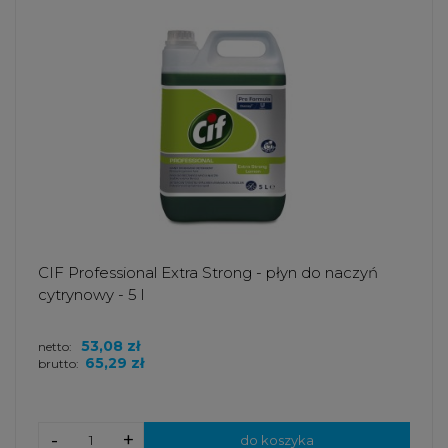
CIF Professional Extra Strong - płyn do naczyń
cytrynowy - 5 l
53,08 zł
netto:
65,29 zł
brutto:
-
+
do koszyka