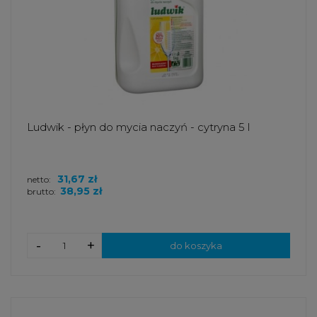
Ludwik - płyn do mycia naczyń - cytryna 5 l
31,67 zł
netto:
38,95 zł
brutto:
-
+
do koszyka