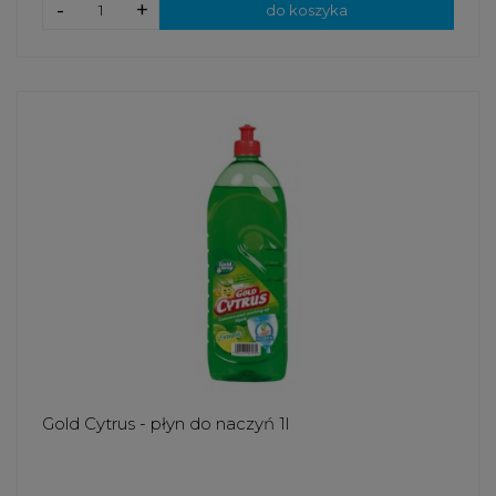
-
+
do koszyka
Gold Cytrus - płyn do naczyń 1l