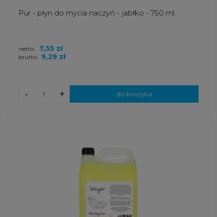
Pur - płyn do mycia naczyń - jabłko - 750 ml.
7,55 zł
netto:
9,29 zł
brutto:
-
+
do koszyka