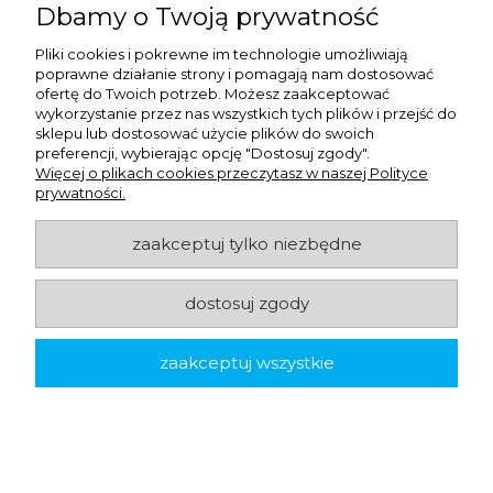
Dbamy o Twoją prywatność
Kontakt
Pliki cookies i pokrewne im technologie umożliwiają
poprawne działanie strony i pomagają nam dostosować
ofertę do Twoich potrzeb. Możesz zaakceptować
wykorzystanie przez nas wszystkich tych plików i przejść do
sklepu lub dostosować użycie plików do swoich
preferencji, wybierając opcję "Dostosuj zgody".
e-mail:
telefon:
Więcej o plikach cookies przeczytasz w naszej Polityce
kontakt.sklep@ulex.com.pl
+48 728 202 070
prywatności.
zaakceptuj tylko niezbędne
dostosuj zgody
Ulex Sp. z O.O. , ul. T.T. Jeża 15, 43-300 Bielsko Biała, woj. śląskie,
zaakceptuj wszystkie
tel:
728202070
, mail:
kontakt.sklep@ulex.com.pl
, NIP:
9372470787