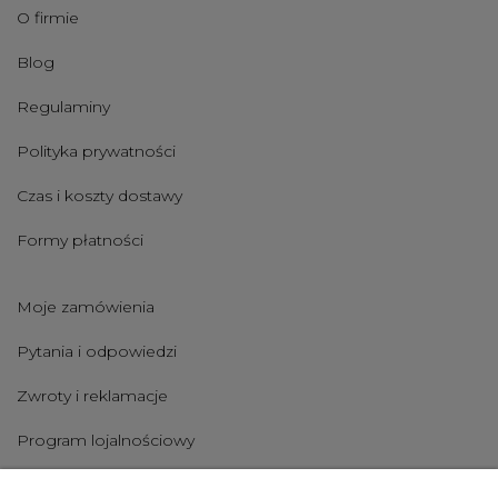
O firmie
Blog
Regulaminy
Polityka prywatności
Czas i koszty dostawy
Formy płatności
Moje zamówienia
Pytania i odpowiedzi
Zwroty i reklamacje
Program lojalnościowy
Nadruki