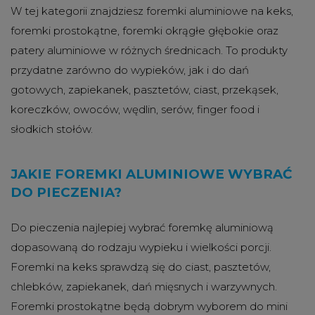
W tej kategorii znajdziesz foremki aluminiowe na keks,
foremki prostokątne, foremki okrągłe głębokie oraz
patery aluminiowe w różnych średnicach. To produkty
przydatne zarówno do wypieków, jak i do dań
gotowych, zapiekanek, pasztetów, ciast, przekąsek,
koreczków, owoców, wędlin, serów, finger food i
słodkich stołów.
JAKIE FOREMKI ALUMINIOWE WYBRAĆ
DO PIECZENIA?
Do pieczenia najlepiej wybrać foremkę aluminiową
dopasowaną do rodzaju wypieku i wielkości porcji.
Foremki na keks sprawdzą się do ciast, pasztetów,
chlebków, zapiekanek, dań mięsnych i warzywnych.
Foremki prostokątne będą dobrym wyborem do mini