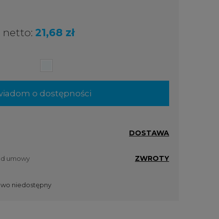
netto:
21,68 zł
iadom o dostępności
DOSTAWA
ZWROTY
 od umowy
wo niedostępny