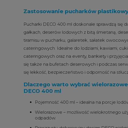
Zastosowanie pucharków plastikow
Pucharki DECO 400 ml doskonale sprawdzą się 
gałkach, deserów lodowych z bitą śmietaną, de
tiramisu w pucharku, galaretek, sałatek owocowy
cateringowych. Idealne do lodziarni, kawiarni, cukier
cateringowych oraz na eventy, bankiety i przyjęc
się także na bufetach deserowych i podczas serwi
się lekkość, bezpieczeństwo i odporność na stłuc
Dlaczego warto wybrać wielorazowe
DECO 400 ml
Pojemność 400 ml – idealna na porcje lodó
Wielorazowe – możliwość wielokrotnego użyc
odpadów.
Przejrzysty, dekoracyjny design DECO pięk