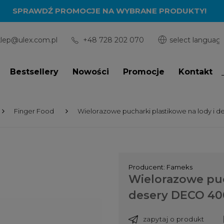
SPRAWDŹ PROMOCJE NA WYBRANE PRODUKTY!
klep@ulex.com.pl
+48 728 202 070
Bestsellery
Nowości
Promocje
Kontakt
Finger Food
Wielorazowe pucharki plastikowe na lody i de
Producent:
Fameks
Wielorazowe puc
desery DECO 400 
zapytaj o produkt