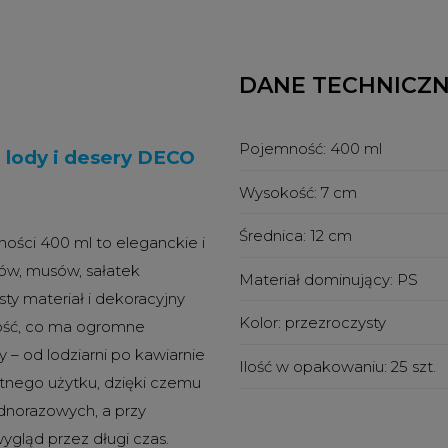
DANE TECHNICZ
Pojemność:
400 ml
 lody i desery DECO
Wysokość:
7 cm
Średnica:
12 cm
ści 400 ml to eleganckie i
ów, musów, sałatek
Materiał dominujący:
PS
y materiał i dekoracyjny
Kolor:
przezroczysty
ość, co ma ogromne
y – od lodziarni po kawiarnie
Ilość w opakowaniu:
25 szt.
otnego użytku, dzięki czemu
dnorazowych, a przy
ygląd przez długi czas.