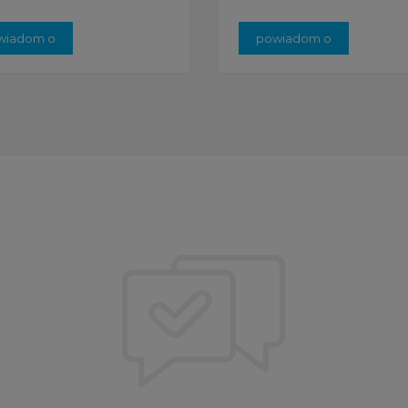
wiadom o
powiadom o
stępności
dostępności