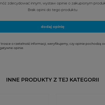
óż zdecydować innym, wystaw opinie o zakupionym produ
Brak opinii do tego produktu
dodaj opinię
osce o rzetelność informacji, weryfikujemy, czy opinie pochodzą od k
gatywne opinie.
INNE PRODUKTY Z TEJ KATEGORII