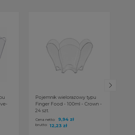
pu
Pojemnik wielorazowy typu
Poj
ave-
Finger Food - 100ml - Crown -
foo
24 szt.
9,94 zł
Cena netto:
Cena
brutto:
brut
12,23 zł