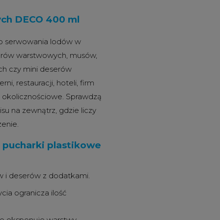
ych DECO 400 ml
do serwowania lodów w
serów warstwowych, musów,
ch czy mini deserów
ni, restauracji, hoteli, firm
ia okolicznościowe. Sprawdzą
su na zewnątrz, gdzie liczy
zenie.
 pucharki plastikowe
w i deserów z dodatkami.
ia ogranicza ilość
nie eksponuje warstwy