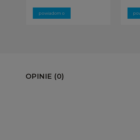
powiadom o
po
dostępności
do
OPINIE (0)