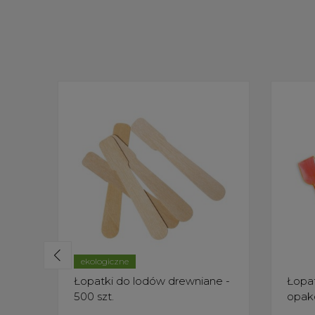
ekologiczne
Łopatki do lodów drewniane -
Łopat
500 szt.
opak