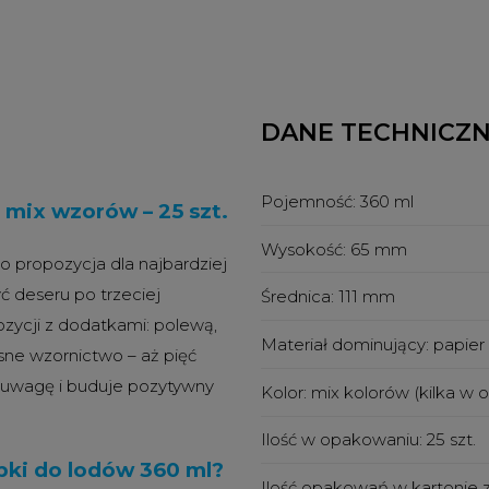
DANE TECHNICZ
Pojemność:
360 ml
 mix wzorów – 25 szt.
Wysokość:
65 mm
 propozycja dla najbardziej
ć deseru po trzeciej
Średnica:
111 mm
zycji z dodatkami: polewą,
Materiał dominujący:
papier
ne wzornictwo – aż pięć
 uwagę i buduje pozytywny
Kolor:
mix kolorów (kilka w
Ilość w opakowaniu:
25 szt.
bki do lodów 360 ml?
Ilość opakowań w kartonie 