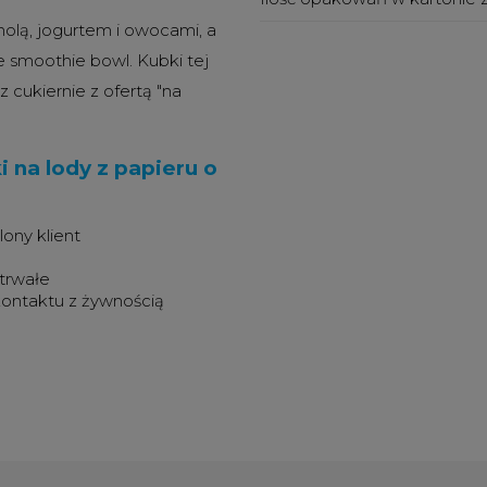
nolą, jogurtem i owocami, a
 smoothie bowl. Kubki tej
 cukiernie z ofertą "na
 na lody z papieru o
ony klient
 trwałe
kontaktu z żywnością