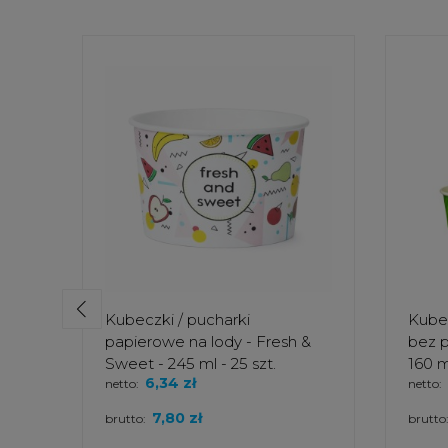
Kubeczki / pucharki
Kubec
papierowe na lody - Fresh &
bez p
Sweet - 245 ml - 25 szt.
160 ml
6,34 zł
netto:
netto:
7,80 zł
brutto:
brutto