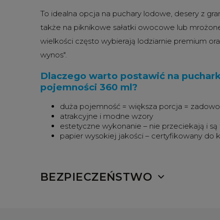
To idealna opcja na puchary lodowe, desery z gra
także na piknikowe sałatki owocowe lub mrożone
wielkości często wybierają lodziarnie premium oraz
wynos".
Dlaczego warto postawić na pucharki
pojemności 360 ml?
duża pojemność = większa porcja = zadowol
atrakcyjne i modne wzory
estetyczne wykonanie – nie przeciekają i są
papier wysokiej jakości – certyfikowany do 
BEZPIECZEŃSTWO