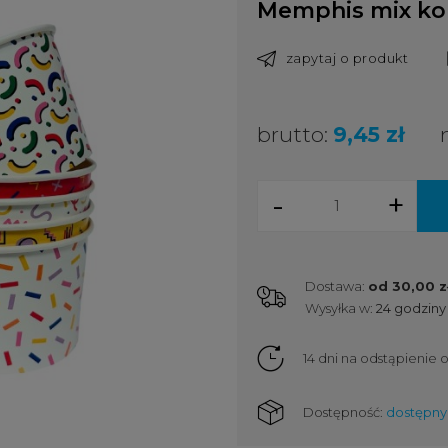
Memphis mix kolo
zapytaj o produkt
brutto:
9,45 zł
-
+
Dostawa:
od 30,00 z
Wysyłka w:
24 godziny
Cena nie zawiera ewent
kosztów płatności
14 dni na odstąpienie
Dostępność:
dostępny