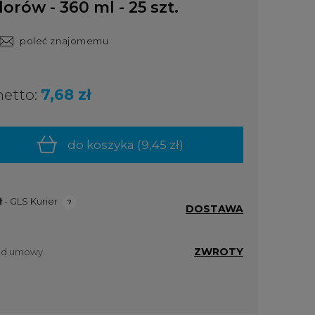
rów - 360 ml - 25 szt.
poleć znajomemu
netto:
7,68 zł
do koszyka (
9,45 zł
)
ł
- GLS Kurier
DOSTAWA
ualnych
ZWROTY
 od umowy