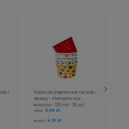
dy i
Kubeczki papierowe na lody i
Wie
desery - Memphis mix
pla
kolorów - 130 ml - 25 szt.
DEC
3,99 zł
netto:
netto
4,91 zł
brutto:
brut