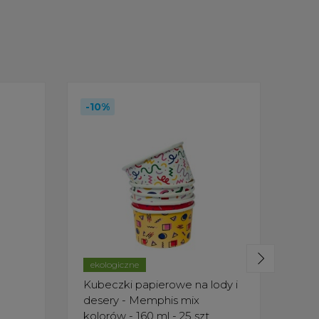
-10%
ekologiczne
Kubeczki papierowe na lody i
Kub
desery - Memphis mix
des
kolorów - 160 ml - 25 szt.
kolo