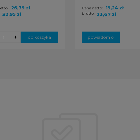
26,79 zł
19,24 zł
etto:
Cena netto:
:
brutto:
32,95 zł
23,67 zł
+
do koszyka
powiadom o
dostępności