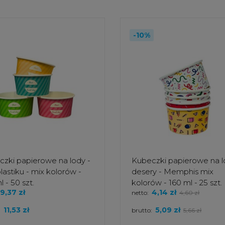
-10%
zki papierowe na lody -
Kubeczki papierowe na lo
lastiku - mix kolorów -
desery - Memphis mix
 - 50 szt.
kolorów - 160 ml - 25 szt.
9,37 zł
4,14 zł
netto:
4,60 zł
11,53 zł
5,09 zł
:
brutto:
5,66 zł