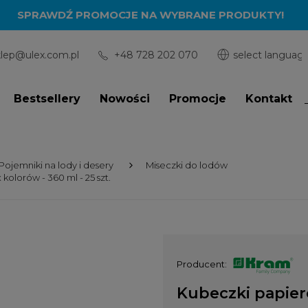
SPRAWDŹ PROMOCJE NA WYBRANE PRODUKTY!
klep@ulex.com.pl
+48 728 202 070
Bestsellery
Nowości
Promocje
Kontakt
Pojemniki na lody i desery
Miseczki do lodów
olorów - 360 ml - 25 szt.
Producent:
Kubeczki papiero