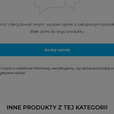
óż zdecydować innym, wystaw opinie o zakupionym produ
Brak opinii do tego produktu
dodaj opinię
osce o rzetelność informacji, weryfikujemy, czy opinie pochodzą od k
gatywne opinie.
INNE PRODUKTY Z TEJ KATEGORII