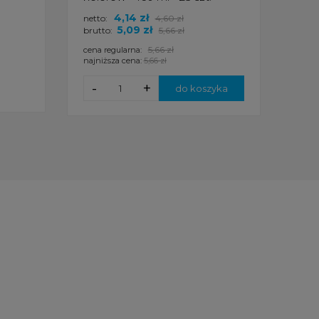
4,14 zł
netto:
4,60 zł
Cena
5,09 zł
brutto:
5,66 zł
brut
5,66 zł
cena regularna:
najniższa cena:
5,66 zł
p
-
+
do koszyka
d