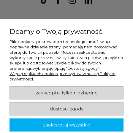
Ulex Sp. z O.O. , ul. T.T. Jeża 15, 43-300 Bielsko Biała, woj. śląskie,
tel:
728202070
, mail:
kontakt.sklep@ulex.com.pl
, NIP:
Dbamy o Twoją prywatność
9372470787
Pliki cookies i pokrewne im technologie umożliwiają
poprawne działanie strony i pomagają nam dostosować
ofertę do Twoich potrzeb. Możesz zaakceptować
wykorzystanie przez nas wszystkich tych plików i przejść do
sklepu lub dostosować użycie plików do swoich
preferencji, wybierając opcję "Dostosuj zgody".
Więcej o plikach cookies przeczytasz w naszej Polityce
prywatności.
zaakceptuj tylko niezbędne
ulex.com.pl © 2026
dostosuj zgody
Made with
by
zaakceptuj wszystkie
pokaż pełną wersję strony