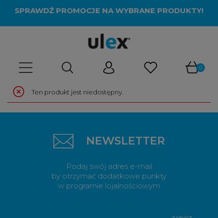
SPRAWDŹ PROMOCJE NA WYBRANE PRODUKTY!
Ten produkt jest niedostępny.
NEWSLETTER
Podaj swój adres e-mail
by otrzymać dodatkowe punkty
w programie lojalnościowym