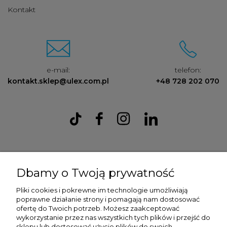
Kontakt
e-mail:
telefon:
kontakt.sklep@ulex.com.pl
+48 728 202 070
Ulex Sp. z O.O. , ul. T.T. Jeża 15, 43-300 Bielsko Biała, woj. śląskie,
tel:
728202070
, mail:
kontakt.sklep@ulex.com.pl
, NIP:
Dbamy o Twoją prywatność
9372470787
Pliki cookies i pokrewne im technologie umożliwiają
poprawne działanie strony i pomagają nam dostosować
ofertę do Twoich potrzeb. Możesz zaakceptować
wykorzystanie przez nas wszystkich tych plików i przejść do
sklepu lub dostosować użycie plików do swoich