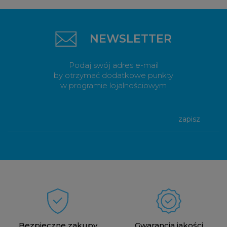
NEWSLETTER
Podaj swój adres e-mail
by otrzymać dodatkowe punkty
w programie lojalnościowym
zapisz
Bezpieczne zakupy
Gwarancja jakości