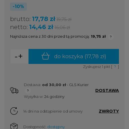
-10%
brutto:
17,78 zł
19,75 zł
netto:
14,46 zł
16,06 zł
Najniższa cena z 30 dni przed tą promocją:
19,75 zł
Jeżeli 
niż 30 d
cena od
-
+
do koszyka (
17,78 zł
)
pojawił 
Zyskujesz
1
pkt [
?
]
Dostawa:
od 30,00 zł
- GLS Kurier
DOSTAWA
Cena nie zawiera ewentualnych kosztów płatności
Wysyłka w:
24 godziny
ZWROTY
14 dni na odstąpienie od umowy
Dostępność:
dostępny