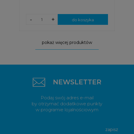
-
+
do koszyka
pokaż więcej produktów
NEWSLETTER
Podaj swój adres e-mail
by otrzymać dodatkowe punkty
w programie lojalnościowym
zapisz