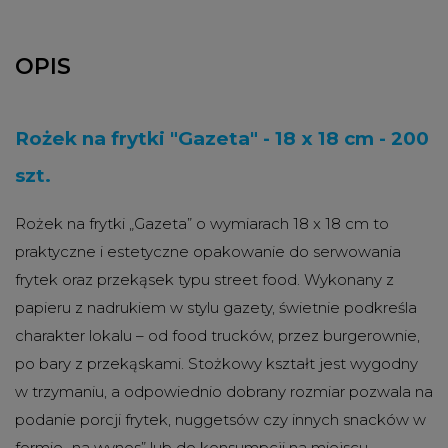
OPIS
Rożek na frytki "Gazeta" - 18 x 18 cm - 200
szt.
Rożek na frytki „Gazeta” o wymiarach 18 x 18 cm to
praktyczne i estetyczne opakowanie do serwowania
frytek oraz przekąsek typu street food. Wykonany z
papieru z nadrukiem w stylu gazety, świetnie podkreśla
charakter lokalu – od food trucków, przez burgerownie,
po bary z przekąskami. Stożkowy kształt jest wygodny
w trzymaniu, a odpowiednio dobrany rozmiar pozwala na
podanie porcji frytek, nuggetsów czy innych snacków w
formie „na wynos” lub do konsumpcji na miejscu.