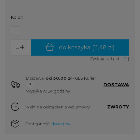
Kolor:
-
+
do koszyka (
11,48 zł
)
Zyskujesz
1
pkt [
?
]
Dostawa:
od 30,00 zł
- GLS Kurier
DOSTAWA
Cena nie zawiera ewentualnych kosztów płatności
Wysyłka w:
24 godziny
ZWROTY
14 dni na odstąpienie od umowy
Dostępność:
dostępny