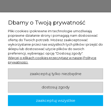
Ulex Sp. z O.O. , ul. T.T. Jeża 15, 43-300 Bielsko Biała, woj. śląskie,
tel:
728202070
, mail:
kontakt.sklep@ulex.com.pl
, NIP:
Dbamy o Twoją prywatność
9372470787
Pliki cookies i pokrewne im technologie umożliwiają
poprawne działanie strony i pomagają nam dostosować
ofertę do Twoich potrzeb. Możesz zaakceptować
wykorzystanie przez nas wszystkich tych plików i przejść do
sklepu lub dostosować użycie plików do swoich
preferencji, wybierając opcję "Dostosuj zgody".
Więcej o plikach cookies przeczytasz w naszej Polityce
prywatności.
zaakceptuj tylko niezbędne
ulex.com.pl © 2026
dostosuj zgody
Made with
by
zaakceptuj wszystkie
pokaż pełną wersję strony