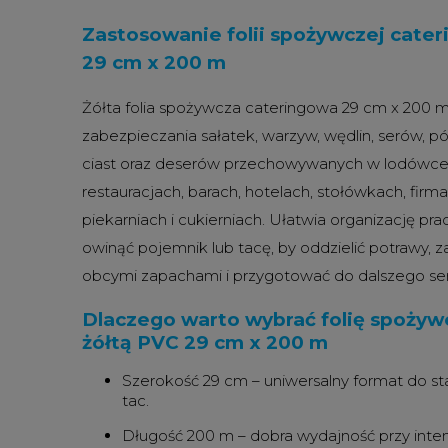
Zastosowanie folii spożywczej cater
29 cm x 200 m
Żółta folia spożywcza cateringowa 29 cm x 200 m 
zabezpieczania sałatek, warzyw, wędlin, serów, 
ciast oraz deserów przechowywanych w lodówce l
restauracjach, barach, hotelach, stołówkach, fir
piekarniach i cukierniach. Ułatwia organizację pr
owinąć pojemnik lub tacę, by oddzielić potrawy, 
obcymi zapachami i przygotować do dalszego ser
Dlaczego warto wybrać folię spożyw
żółtą PVC 29 cm x 200 m
Szerokość 29 cm – uniwersalny format do 
tac.
Długość 200 m – dobra wydajność przy int