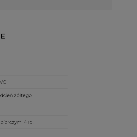
NE
PVC
 odcień żółtego
zbiorczym:
4 rol.