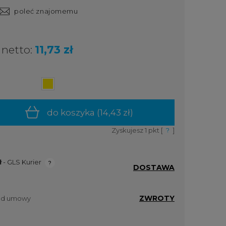
poleć znajomemu
netto:
11,73 zł
do koszyka (
14,43 zł
)
Zyskujesz
1
pkt [
?
]
ł
- GLS Kurier
DOSTAWA
ualnych
ZWROTY
 od umowy