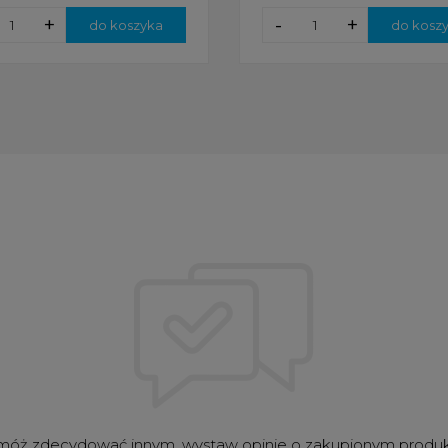
+
-
+
do koszyka
do kosz
óż zdecydować innym, wystaw opinie o zakupionym produ