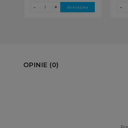
-
+
-
do koszyka
OPINIE (0)
Pom