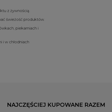
tu z żywnością.
ać świeżość produktów.
ówkach, piekarniach i
i i w chłodniach
NAJCZĘŚCIEJ KUPOWANE RAZEM