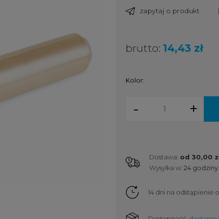
zapytaj o produkt
brutto:
14,43 zł
Kolor:
-
+
Dostawa:
od 30,00 z
Wysyłka w:
24 godziny
Cena nie zawiera ewent
kosztów płatności
14 dni na odstąpienie
Dostępność:
dostępny