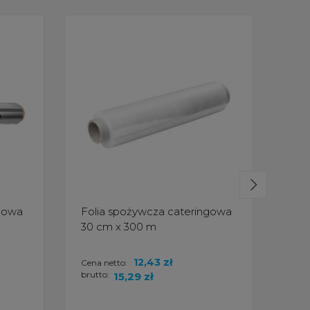
ngowa
Folia spożywcza cateringowa
Fol
30 cm x 300 m
45 
12,43 zł
Cena netto:
Cena
brutto:
brut
15,29 zł