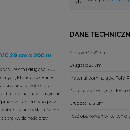
DANE TECHNICZ
Szerokość:
29 cm
PVC 29 cm x 200 m
Długość:
200m
kości 29 cm i długości 200
icznych, które codziennie
Materiał dominujący:
Folia 
abarwiona na żółto folia
Kolor:
przezroczysty - lekki
N i tac, pomagając utrzymać
 Sprawdza się zarówno przy
Grubość:
8,5 μm
anizacji stanowisk „mise en
Ilość opakowań w kartonie 
a dobrą wydajność przy