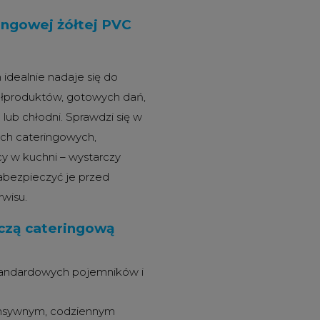
ingowej żółtej PVC
idealnie nadaje się do
półproduktów, gotowych dań,
ub chłodni. Sprawdzi się w
mach cateringowych,
acy w kuchni – wystarczy
zabezpieczyć je przed
wisu.
czą cateringową
standardowych pojemników i
ensywnym, codziennym