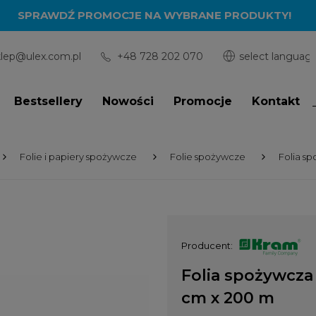
SPRAWDŹ PROMOCJE NA WYBRANE PRODUKTY!
klep@ulex.com.pl
+48 728 202 070
Bestsellery
Nowości
Promocje
Kontakt
Folie i papiery spożywcze
Folie spożywcze
Folia s
Producent:
Folia spożywcza
cm x 200 m