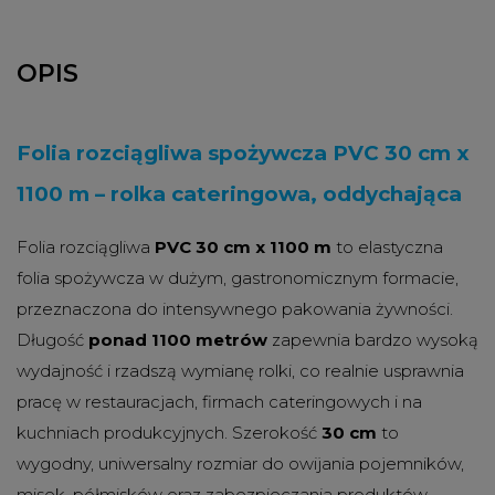
OPIS
Folia rozciągliwa spożywcza PVC 30 cm x
1100 m – rolka cateringowa, oddychająca
Folia rozciągliwa
PVC 30 cm x 1100 m
to elastyczna
folia spożywcza w dużym, gastronomicznym formacie,
przeznaczona do intensywnego pakowania żywności.
Długość
ponad 1100 metrów
zapewnia bardzo wysoką
wydajność i rzadszą wymianę rolki, co realnie usprawnia
pracę w restauracjach, firmach cateringowych i na
kuchniach produkcyjnych. Szerokość
30 cm
to
wygodny, uniwersalny rozmiar do owijania pojemników,
misek, półmisków oraz zabezpieczania produktów