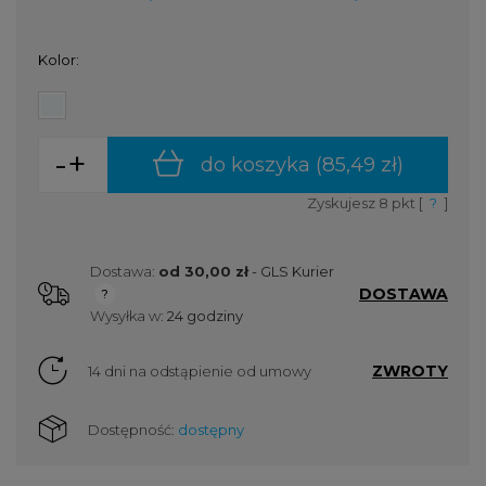
Kolor:
-
+
do koszyka (
85,49 zł
)
Zyskujesz
8
pkt [
?
]
Dostawa:
od 30,00 zł
- GLS Kurier
DOSTAWA
Cena nie zawiera ewentualnych kosztów płatności
Wysyłka w:
24 godziny
ZWROTY
14 dni na odstąpienie od umowy
Dostępność:
dostępny