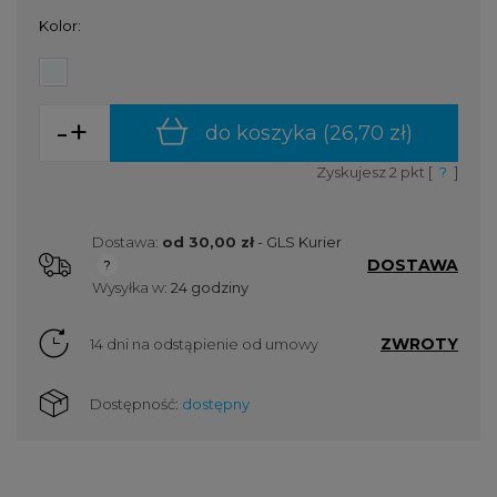
Kolor:
-
+
do koszyka (
26,70 zł
)
Zyskujesz
2
pkt [
?
]
Dostawa:
od 30,00 zł
- GLS Kurier
DOSTAWA
Cena nie zawiera ewentualnych kosztów płatności
Wysyłka w:
24 godziny
ZWROTY
14 dni na odstąpienie od umowy
Dostępność:
dostępny