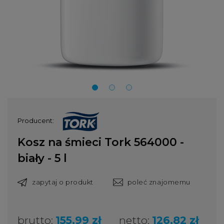
Producent:
Kosz na śmieci Tork 564000 -
biały - 5 l
zapytaj o produkt
poleć znajomemu
brutto:
155,99 zł
netto:
126,82 zł