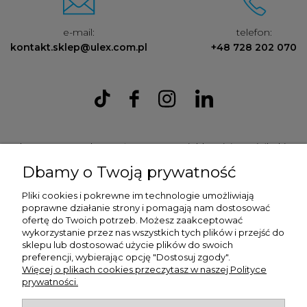
e-mail:
telefon:
kontakt.sklep@ulex.com.pl
+48 728 202 070
Ulex Sp. z O.O. , ul. T.T. Jeża 15, 43-300 Bielsko Biała, woj. śląskie,
tel:
728202070
, mail:
kontakt.sklep@ulex.com.pl
, NIP:
Dbamy o Twoją prywatność
9372470787
Pliki cookies i pokrewne im technologie umożliwiają
poprawne działanie strony i pomagają nam dostosować
ofertę do Twoich potrzeb. Możesz zaakceptować
wykorzystanie przez nas wszystkich tych plików i przejść do
sklepu lub dostosować użycie plików do swoich
preferencji, wybierając opcję "Dostosuj zgody".
Więcej o plikach cookies przeczytasz w naszej Polityce
prywatności.