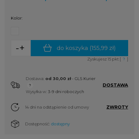
Kolor:
-
+
do koszyka (
155,99 zł
)
Zyskujesz
15
pkt [
?
]
Dostawa:
od 30,00 zł
- GLS Kurier
DOSTAWA
Cena nie zawiera ewentualnych kosztów płatności
Wysyłka w:
3-9 dni roboczych
ZWROTY
14 dni na odstąpienie od umowy
Dostępność:
dostępny