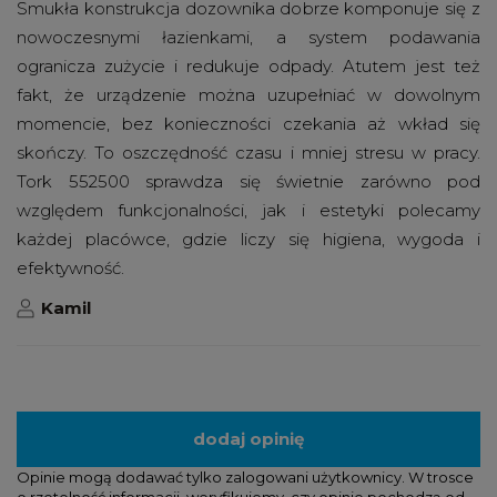
Smukła konstrukcja dozownika dobrze komponuje się z
nowoczesnymi łazienkami, a system podawania
ogranicza zużycie i redukuje odpady. Atutem jest też
fakt, że urządzenie można uzupełniać w dowolnym
momencie, bez konieczności czekania aż wkład się
skończy. To oszczędność czasu i mniej stresu w pracy.
Tork 552500 sprawdza się świetnie zarówno pod
względem funkcjonalności, jak i estetyki polecamy
każdej placówce, gdzie liczy się higiena, wygoda i
efektywność.
Kamil
dodaj opinię
Opinie mogą dodawać tylko zalogowani użytkownicy. W trosce
o rzetelność informacji, weryfikujemy, czy opinie pochodzą od