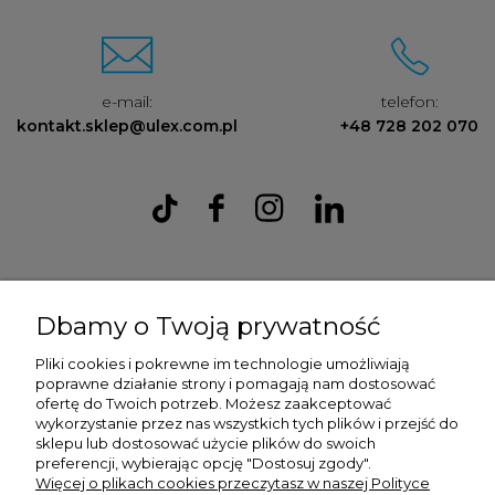
e-mail:
telefon:
kontakt.sklep@ulex.com.pl
+48 728 202 070
Ulex Sp. z O.O. , ul. T.T. Jeża 15, 43-300 Bielsko Biała, woj. śląskie,
tel:
728202070
, mail:
kontakt.sklep@ulex.com.pl
, NIP:
Dbamy o Twoją prywatność
9372470787
Pliki cookies i pokrewne im technologie umożliwiają
poprawne działanie strony i pomagają nam dostosować
ofertę do Twoich potrzeb. Możesz zaakceptować
wykorzystanie przez nas wszystkich tych plików i przejść do
sklepu lub dostosować użycie plików do swoich
preferencji, wybierając opcję "Dostosuj zgody".
Więcej o plikach cookies przeczytasz w naszej Polityce