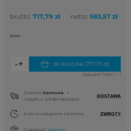
brutto:
717,79 zł
netto:
583,57 zł
Kolor:
-
+
do koszyka (
717,79 zł
)
Zyskujesz
71
pkt [
?
]
Dostawa:
Darmowa
DOSTAWA
Cena nie zawiera ewentualnych kosztów płatności
Wysyłka w:
3-9 dni roboczych
ZWROTY
14 dni na odstąpienie od umowy
Dostępność:
dostępny