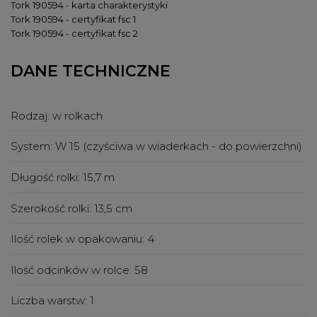
Tork 190594 - karta charakterystyki
Tork 190594 - certyfikat fsc 1
Tork 190594 - certyfikat fsc 2
DANE TECHNICZNE
Rodzaj:
w rolkach
System:
W 15 (czyściwa w wiaderkach - do powierzchni)
Długość rolki:
15,7 m
Szerokość rolki:
13,5 cm
Ilość rolek w opakowaniu:
4
Ilość odcinków w rolce:
58
Liczba warstw:
1