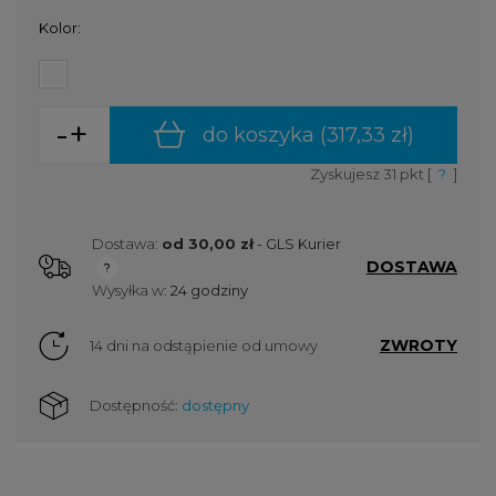
Kolor:
-
+
do koszyka (
317,33 zł
)
Zyskujesz
31
pkt [
?
]
Dostawa:
od 30,00 zł
- GLS Kurier
DOSTAWA
Cena nie zawiera ewentualnych kosztów płatności
Wysyłka w:
24 godziny
ZWROTY
14 dni na odstąpienie od umowy
Dostępność:
dostępny