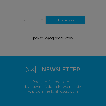
-
+
do koszyka
pokaż więcej produktów
NEWSLETTER
Podaj swój adres e-mail
by otrzymać dodatkowe punkty
w programie lojalnościowym