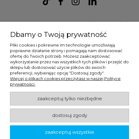
Ulex Sp. z O.O. , ul. T.T. Jeża 15, 43-300 Bielsko Biała, woj. śląskie,
tel:
728202070
, mail:
kontakt.sklep@ulex.com.pl
, NIP:
Dbamy o Twoją prywatność
9372470787
Pliki cookies i pokrewne im technologie umożliwiają
poprawne działanie strony i pomagają nam dostosować
ofertę do Twoich potrzeb. Możesz zaakceptować
wykorzystanie przez nas wszystkich tych plików i przejść do
sklepu lub dostosować użycie plików do swoich
preferencji, wybierając opcję "Dostosuj zgody".
Więcej o plikach cookies przeczytasz w naszej Polityce
prywatności.
ulex.com.pl © 2026
zaakceptuj tylko niezbędne
dostosuj zgody
Made with
by
zaakceptuj wszystkie
pokaż pełną wersję strony