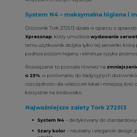
System N4 – maksymalna higiena i m
Dozownik Tork 272513 działa w oparciu o sprawd
Xpressnap
, który umożliwia
wydawanie serwet
temu użytkownik dotyka tylko tej serwetki, którą
podnosi poziom higieny i eliminuje ryzyko przenosz
Rozwiązanie to pozwala również na
zmniejszeni
o 25%
, w porównaniu do tradycyjnych dozownikó
oszczędności dla właścicieli lokali i mniejszą ilo
korzystnie na środowisko.
Najważniejsze zalety Tork 272513
System N4
– dedykowany do standardowyc
Szary kolor
– neutralny i elegancki design
wnętrz,