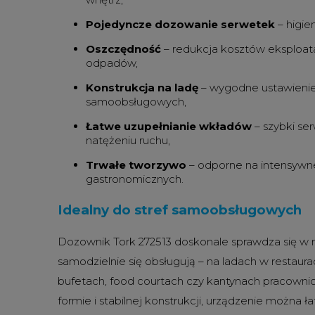
Pojedyncze dozowanie serwetek
– higien
Oszczędność
– redukcja kosztów eksploatac
odpadów,
Konstrukcja na ladę
– wygodne ustawienie
samoobsługowych,
Łatwe uzupełnianie wkładów
– szybki se
natężeniu ruchu,
Trwałe tworzywo
– odporne na intensywn
gastronomicznych.
Idealny do stref samoobsługowych
Dozownik Tork 272513 doskonale sprawdza się w m
samodzielnie się obsługują – na ladach w restaurac
bufetach, food courtach czy kantynach pracowni
formie i stabilnej konstrukcji, urządzenie można ł