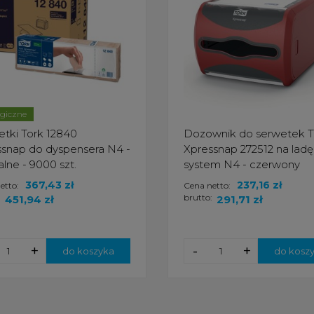
ogiczne
tki Tork 12840
Dozownik do serwetek T
snap do dyspensera N4 -
Xpressnap 272512 na ladę
alne - 9000 szt.
system N4 - czerwony
367,43 zł
237,16 zł
etto:
Cena netto:
:
brutto:
451,94 zł
291,71 zł
+
-
+
do koszyka
do kosz