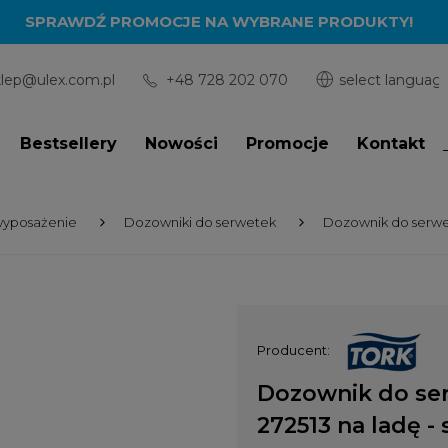
SPRAWDŹ PROMOCJE NA WYBRANE PRODUKTY!
klep@ulex.com.pl
+48 728 202 070
Bestsellery
Nowości
Promocje
Kontakt
wyposażenie
Dozowniki do serwetek
Dozownik do serwete
Producent:
Dozownik do se
272513 na ladę -