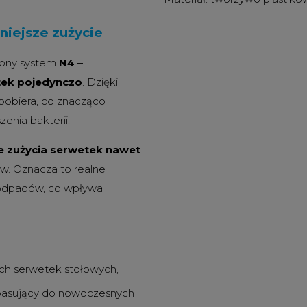
niejsze zużycie
zony system
N4 –
ek pojedynczo
. Dzięki
 pobiera, co znacząco
enia bakterii.
e zużycia serwetek nawet
w. Oznacza to realne
ść odpadów, co wpływa
h serwetek stołowych,
, pasujący do nowoczesnych