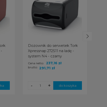
ork
Dozownik do serwetek Tork
Doz
 -
Xpressnap 272511 na ladę -
Xpre
system N4 - czarny
sys
237,16 zł
Cena netto:
Cena
brutto:
brut
291,71 zł
-
+
-
yka
do koszyka