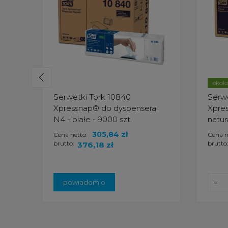
ekol
Serwetki Tork 10840
Serwe
Xpressnap® do dyspensera
Xpres
N4 - białe - 9000 szt.
natur
305,84 zł
Cena netto:
Cena n
brutto:
brutto
376,18 zł
-
powiadom o
dostępności