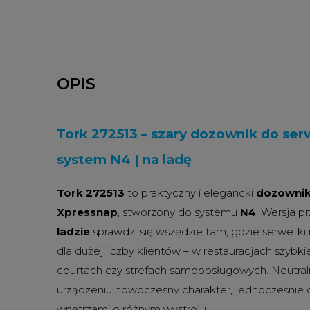
OPIS
Tork 272513 – szary dozownik do ser
system N4 | na ladę
Tork 272513
to praktyczny i elegancki
dozownik
Xpressnap
, stworzony do systemu
N4
. Wersja 
ladzie
sprawdzi się wszędzie tam, gdzie serwetk
dla dużej liczby klientów – w restauracjach szybki
courtach czy strefach samoobsługowych. Neutra
urządzeniu nowoczesny charakter, jednocześnie 
wnętrzami o różnym wystroju.