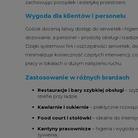
zachowując porządek i estetykę przestrzeni.
Wygoda dla klientów i personelu
Goście docenią łatwy dostęp do serwetek i higie
dozowanie, a personel – prostotę obsługi i rzads
Dzięki systemowi N4 i oszczędności serwetek, do
minimalizuje konieczność częstych interwencji, 
pracy w lokalach o dużym natężeniu ruchu.
Zastosowanie w różnych branżach
Restauracje i bary szybkiej obsługi
– szy
strefie przy ladzie,
Kawiarnie i cukiernie
– praktyczne rozwiąza
Food court i stołówki
– idealne do intens
Kantyny pracownicze
– higiena i wygoda 
żywienia,