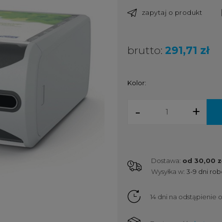
zapytaj o produkt
brutto:
291,71 zł
Kolor:
-
+
Dostawa:
od 30,00 z
Wysyłka w:
3-9 dni ro
Cena nie zawiera ewent
kosztów płatności
14 dni na odstąpienie