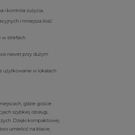
a i kontrola zużycia,
yjnych i mniejsza ilość
 w strefach
rwis nawet przy dużym
e użytkowanie w lokalach
iejscach, gdzie goście
jach szybkiej obsługi,
czych. Dzięki kompaktowej
atwo umieścić na blacie,