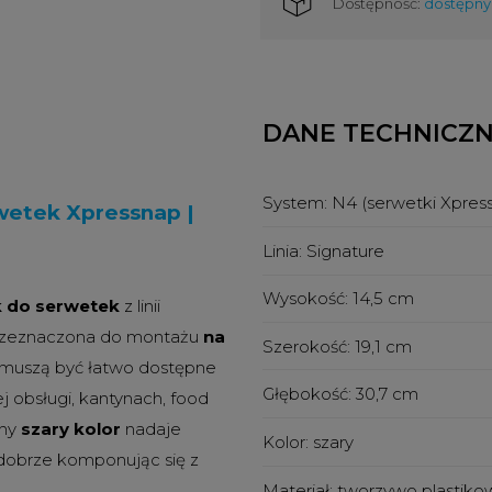
Dostępność:
dostępny
DANE TECHNICZ
System:
N4 (serwetki Xpres
wetek Xpressnap |
Linia:
Signature
Wysokość:
14,5 cm
 do serwetek
z linii
przeznaczona do montażu
na
Szerokość:
19,1 cm
i muszą być łatwo dostępne
Głębokość:
30,7 cm
ej obsługi, kantynach, food
lny
szary kolor
nadaje
Kolor:
szary
dobrze komponując się z
Materiał:
tworzywo plastiko