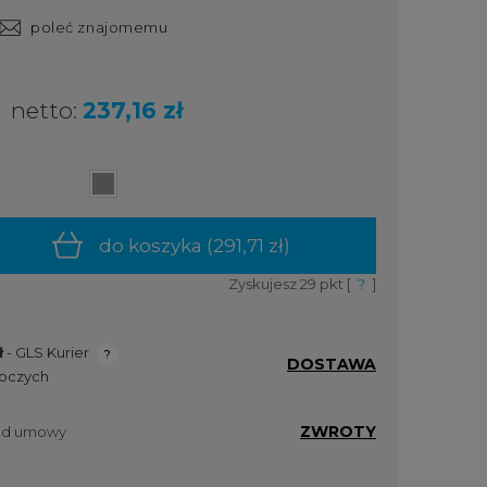
poleć znajomemu
netto:
237,16 zł
do koszyka (
291,71 zł
)
Zyskujesz
29
pkt [
?
]
ł
- GLS Kurier
DOSTAWA
boczych
ualnych
ZWROTY
 od umowy