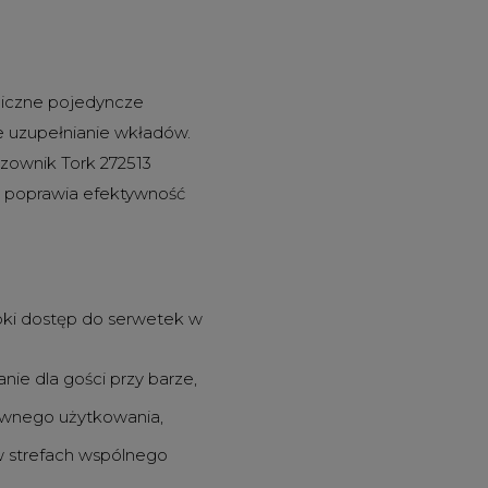
niczne pojedyncze
ze uzupełnianie wkładów.
zownik Tork 272513
co poprawia efektywność
bki dostęp do serwetek w
nie dla gości przy barze,
ywnego użytkowania,
w strefach wspólnego