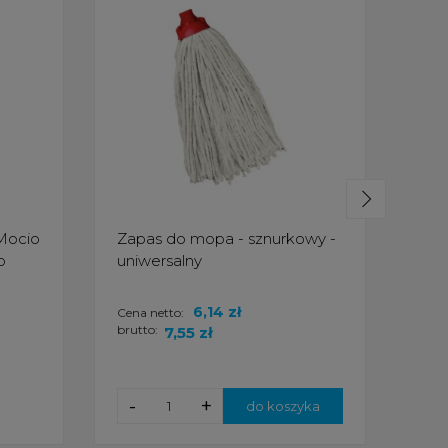
Mocio
Zapas do mopa - sznurkowy -
Aja
p
uniwersalny
myc
kwia
6,14 zł
Cena netto:
Cena
brutto:
brut
7,55 zł
-
+
-
do koszyka