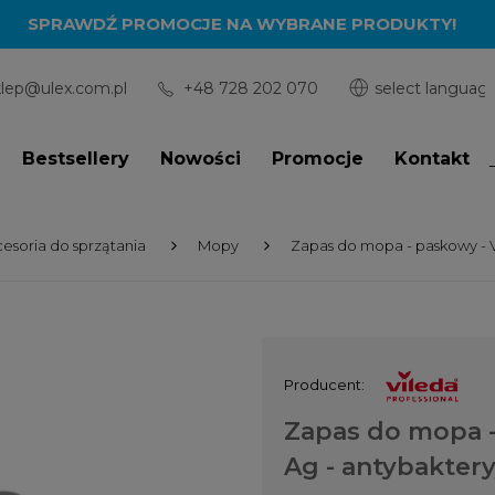
SPRAWDŹ PROMOCJE NA WYBRANE PRODUKTY!
klep@ulex.com.pl
+48 728 202 070
Bestsellery
Nowości
Promocje
Kontakt
esoria do sprzątania
Mopy
Zapas do mopa - paskowy - V
Producent:
Zapas do mopa -
Ag - antybaktery