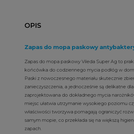
OPIS
Zapas do mopa paskowy antybaktery
Zapas do mopa paskowy Vileda Super Ag to prakt
końcówka do codziennego mycia podłóg w domu
Paski z nowoczesnego materiału skutecznie zbiera
zanieczyszczenia, a jednocześnie są delikatne dla
zaprojektowana do dokładnego mycia narożników
miejsc ułatwia utrzymanie wysokiego poziomu czy
właściwości tworzywa pomagają ograniczyć rozw
samym mopie, co przekłada się na większą higienę
zapach.