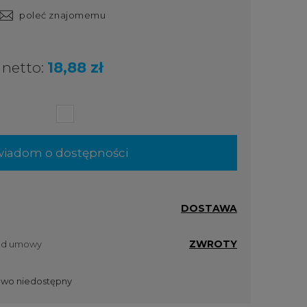
poleć znajomemu
netto:
18,88 zł
iadom o dostępności
DOSTAWA
ZWROTY
 od umowy
wo niedostępny