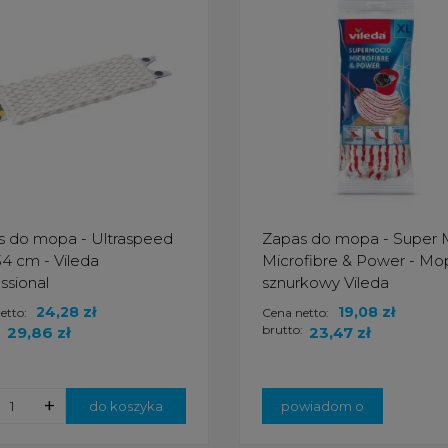
s do mopa - Ultraspeed
Zapas do mopa - Super 
34 cm - Vileda
Microfibre & Power - Mo
ssional
sznurkowy Vileda
24,28 zł
19,08 zł
etto:
Cena netto:
:
brutto:
29,86 zł
23,47 zł
+
do koszyka
powiadom o
dostępności