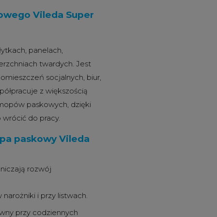
owego Vileda Super
łytkach, panelach,
erzchniach twardych. Jest
 pomieszczeń socjalnych, biur,
półpracuje z większością
 mopów paskowych, dzięki
wrócić do pracy.
pa paskowy Vileda
niczają rozwój
arożniki i przy listwach.
ywny przy codziennych