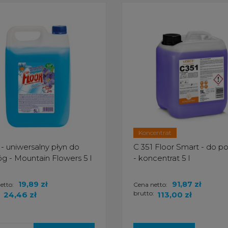
Koncentrat
 - uniwersalny płyn do
C 351 Floor Smart - do p
g - Mountain Flowers 5 l
- koncentrat 5 l
19,89 zł
91,87 zł
etto:
Cena netto:
:
brutto:
24,46 zł
113,00 zł