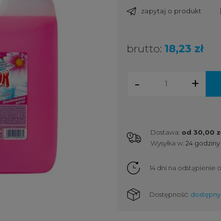
zapytaj o produkt
brutto:
18,23 zł
-
+
Dostawa:
od 30,00 z
Wysyłka w:
24 godziny
Cena nie zawiera ewent
kosztów płatności
14 dni na odstąpienie
Dostępność:
dostępny