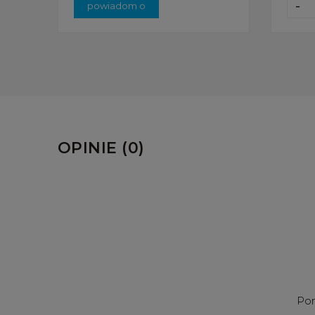
-
powiadom o
dostępności
OPINIE (0)
Pom