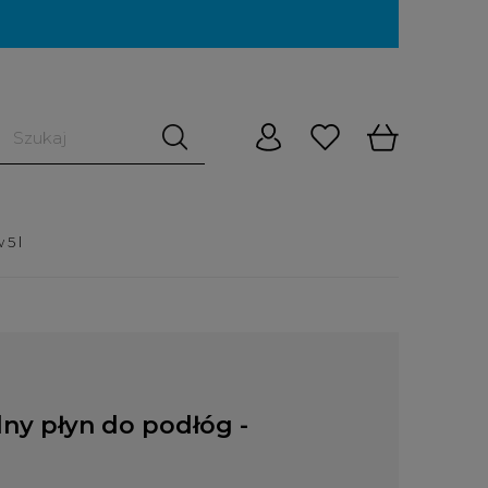
 5 l
lny płyn do podłóg -