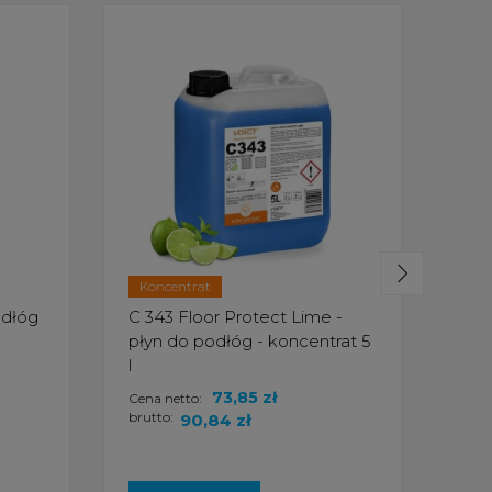
Koncentrat
Ko
odłóg
C 343 Floor Protect Lime -
C 3
płyn do podłóg - koncentrat 5
pły
l
l
73,85 zł
Cena netto:
Cena
brutto:
brut
90,84 zł