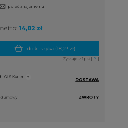
poleć znajomemu
netto:
14,82 zł
do koszyka (
18,23 zł
)
Zyskujesz
1
pkt [
?
]
ł
- GLS Kurier
DOSTAWA
ualnych
ZWROTY
 od umowy