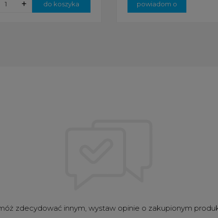
+
do koszyka
powiadom o
dostępności
óż zdecydować innym, wystaw opinie o zakupionym produ