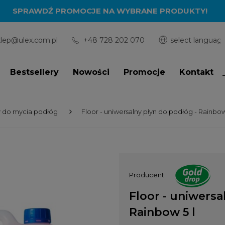
SPRAWDŹ PROMOCJE NA WYBRANE PRODUKTY!
klep@ulex.com.pl
+48 728 202 070
Bestsellery
Nowości
Promocje
Kontakt
y do mycia podłóg
Floor - uniwersalny płyn do podłóg - Rainbow
Producent:
Floor - uniwersa
Rainbow 5 l