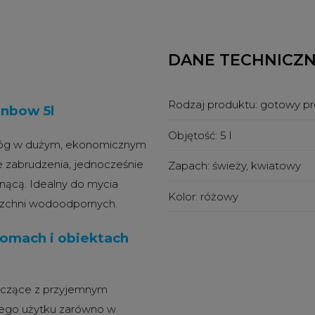
DANE TECHNICZ
Rodzaj produktu:
gotowy pr
inbow 5l
Objętość:
5 l
dłóg w dużym, ekonomicznym
e zabrudzenia, jednocześnie
Zapach:
świeży, kwiatowy
hnącą. Idealny do mycia
Kolor:
różowy
erzchni wodoodpornych.
omach i obiektach
szczące z przyjemnym
nego użytku zarówno w