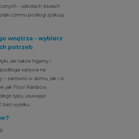
cznych – szkołach, biurach
zięki czemu podłogi zyskują
o wnętrza - wybierz
ch potrzeb
ki, ale także higieny i
ca podłoga wpływa na
ły – zarówno w domu, jak i w
ie jak Floor Rainbow,
dego typu, usuwając
 bez wysiłku.
ow?
dy