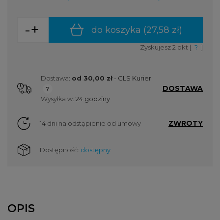
-
+
do koszyka (
27,58 zł
)
Zyskujesz
2
pkt [
?
]
Dostawa:
od 30,00 zł
- GLS Kurier
DOSTAWA
Cena nie zawiera ewentualnych kosztów płatności
Wysyłka w:
24 godziny
ZWROTY
14 dni na odstąpienie od umowy
Dostępność:
dostępny
OPIS