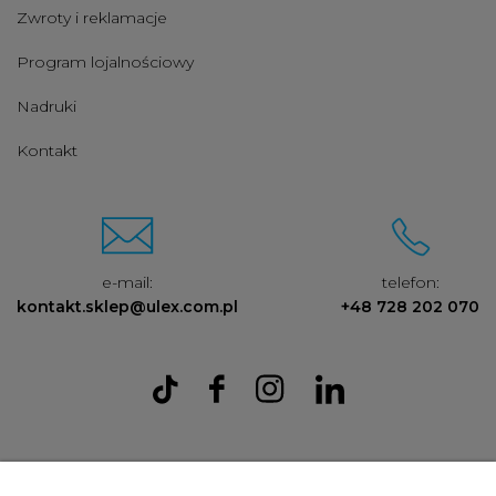
Zwroty i reklamacje
Program lojalnościowy
Nadruki
Kontakt
e-mail:
telefon:
kontakt.sklep@ulex.com.pl
+48 728 202 070
Ulex Sp. z O.O. , ul. T.T. Jeża 15, 43-300 Bielsko Biała, woj. śląskie,
tel:
728202070
, mail:
kontakt.sklep@ulex.com.pl
, NIP: