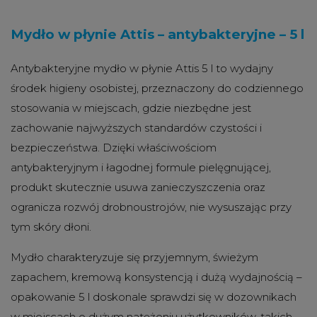
Mydło w płynie Attis – antybakteryjne – 5 l
Antybakteryjne mydło w płynie Attis 5 l to wydajny
środek higieny osobistej, przeznaczony do codziennego
stosowania w miejscach, gdzie niezbędne jest
zachowanie najwyższych standardów czystości i
bezpieczeństwa. Dzięki właściwościom
antybakteryjnym i łagodnej formule pielęgnującej,
produkt skutecznie usuwa zanieczyszczenia oraz
ogranicza rozwój drobnoustrojów, nie wysuszając przy
tym skóry dłoni.
Mydło charakteryzuje się przyjemnym, świeżym
zapachem, kremową konsystencją i dużą wydajnością –
opakowanie 5 l doskonale sprawdzi się w dozownikach
w miejscach o dużym natężeniu użytkowników, takich