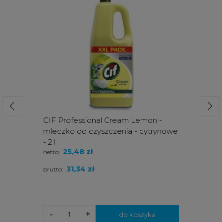
CIF Professional Cream Lemon -
mleczko do czyszczenia - cytrynowe
- 2 l
25,48 zł
netto:
31,34 zł
brutto:
-
+
do koszyka