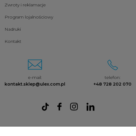
Zwroty i reklamacje
Program lojalnościowy
Nadruki
Kontakt
e-mail:
telefon:
kontakt.sklep@ulex.com.pl
+48 728 202 070
Ulex Sp. z O.O. , ul. T.T. Jeża 15, 43-300 Bielsko Biała, woj. śląskie,
tel:
728202070
, mail:
kontakt.sklep@ulex.com.pl
, NIP: