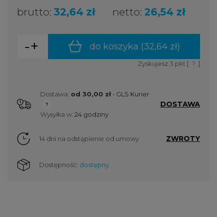
brutto:
32,64 zł
netto:
26,54 zł
-
+
do koszyka (
32,64 zł
)
Zyskujesz
3
pkt [
?
]
Dostawa:
od 30,00 zł
- GLS Kurier
DOSTAWA
Cena nie zawiera ewentualnych kosztów płatności
Wysyłka w:
24 godziny
ZWROTY
14 dni na odstąpienie od umowy
Dostępność:
dostępny