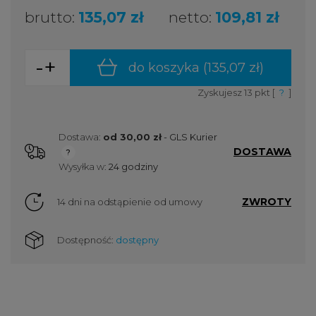
brutto:
135,07 zł
netto:
109,81 zł
-
+
do koszyka (
135,07 zł
)
Zyskujesz
13
pkt [
?
]
Dostawa:
od 30,00 zł
- GLS Kurier
DOSTAWA
Cena nie zawiera ewentualnych kosztów płatności
Wysyłka w:
24 godziny
ZWROTY
14 dni na odstąpienie od umowy
Dostępność:
dostępny