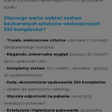
praktyczny zestaw zapewniający komfort spożywania
posiłku.
Dlaczego warto wybrać zestaw
bezbarwnych sztućców wielorazowych
350 kompletów?
–
Trwałe, wielorazowe sztućce
wykonane z mocnego
transparentnego tworzywa.
–
Elegancki, uniwersalny wygląd
, pasujący do różnych
typów opakowań i dań.
–
Kompletny zestaw
: nóż, widelec i serwetka – gotowy
do wydania klientowi.
–
Duże, ekonomiczne opakowanie 350 kompletów
– idealne dla gastronomii i cateringu.
–
Wysoka odporność na pękanie
, nawet przy
twardszych potrawach.
–
Estetyczne i higieniczne pakowanie
, szczególnie