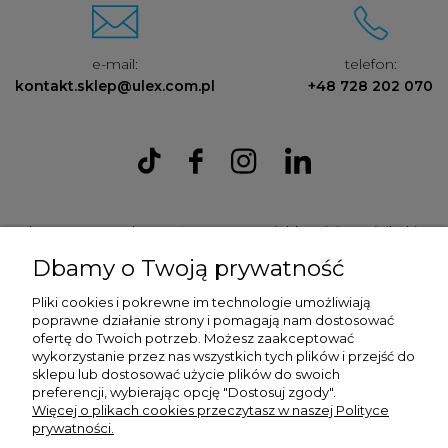
e-mail:
telefon:
kontakt.sklep@ulex.com.pl
+48 728 202 070
Ulex Sp. z O.O. , ul. T.T. Jeża 15, 43-300 Bielsko Biała, woj. śląskie,
tel:
728202070
, mail:
kontakt.sklep@ulex.com.pl
, NIP:
Dbamy o Twoją prywatność
9372470787
Pliki cookies i pokrewne im technologie umożliwiają
poprawne działanie strony i pomagają nam dostosować
ofertę do Twoich potrzeb. Możesz zaakceptować
wykorzystanie przez nas wszystkich tych plików i przejść do
sklepu lub dostosować użycie plików do swoich
preferencji, wybierając opcję "Dostosuj zgody".
Więcej o plikach cookies przeczytasz w naszej Polityce
prywatności.