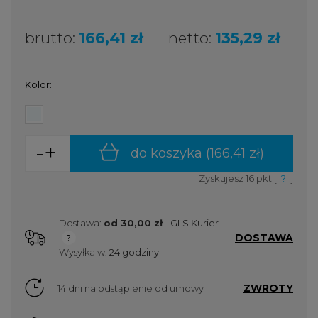
brutto:
166,41 zł
netto:
135,29 zł
Kolor:
-
+
do koszyka (
166,41 zł
)
Zyskujesz
16
pkt [
?
]
Dostawa:
od 30,00 zł
- GLS Kurier
DOSTAWA
Cena nie zawiera ewentualnych kosztów płatności
Wysyłka w:
24 godziny
ZWROTY
14 dni na odstąpienie od umowy