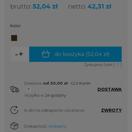
brutto:
52,04 zł
netto:
42,31 zł
Kolor:
-
+
do koszyka (
52,04 zł
)
Zyskujesz
5
pkt [
?
]
Dostawa:
od 30,00 zł
- GLS Kurier
DOSTAWA
Cena nie zawiera ewentualnych kosztów płatności
Wysyłka w:
24 godziny
ZWROTY
14 dni na odstąpienie od umowy
Dostępność:
dostępny