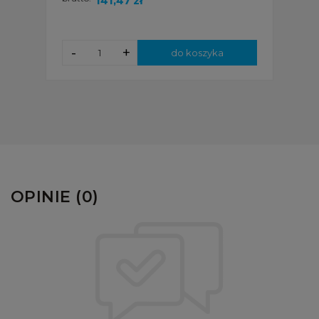
141,47 zł
-
+
do koszyka
OPINIE (0)