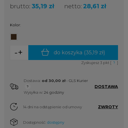
brutto:
35,19 zł
netto:
28,61 zł
Kolor:
-
+
do koszyka (
35,19 zł
)
Zyskujesz
3
pkt [
?
]
Dostawa:
od 30,00 zł
- GLS Kurier
DOSTAWA
Cena nie zawiera ewentualnych kosztów płatności
Wysyłka w:
24 godziny
ZWROTY
14 dni na odstąpienie od umowy
Dostępność:
dostępny