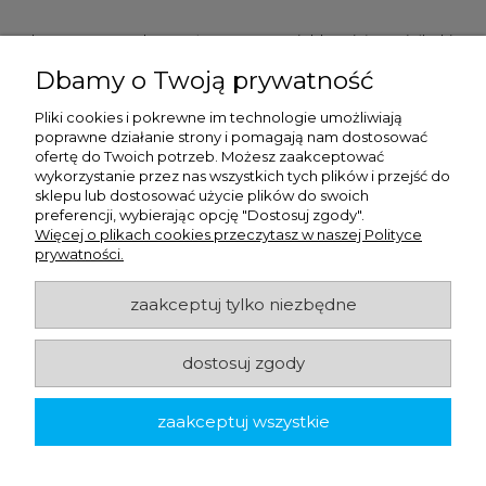
Ulex Sp. z O.O. , ul. T.T. Jeża 15, 43-300 Bielsko Biała, woj. śląskie,
tel:
728202070
, mail:
kontakt.sklep@ulex.com.pl
, NIP:
Dbamy o Twoją prywatność
9372470787
Pliki cookies i pokrewne im technologie umożliwiają
poprawne działanie strony i pomagają nam dostosować
ofertę do Twoich potrzeb. Możesz zaakceptować
wykorzystanie przez nas wszystkich tych plików i przejść do
sklepu lub dostosować użycie plików do swoich
preferencji, wybierając opcję "Dostosuj zgody".
Więcej o plikach cookies przeczytasz w naszej Polityce
prywatności.
ulex.com.pl © 2026
zaakceptuj tylko niezbędne
dostosuj zgody
Made with
by
zaakceptuj wszystkie
pokaż pełną wersję strony