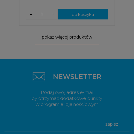
-
+
do koszyka
pokaż więcej produktów
NEWSLETTER
Podaj swój adres e-mail
by otrzymać dodatkowe punkty
w programie lojalnościowym
zapisz