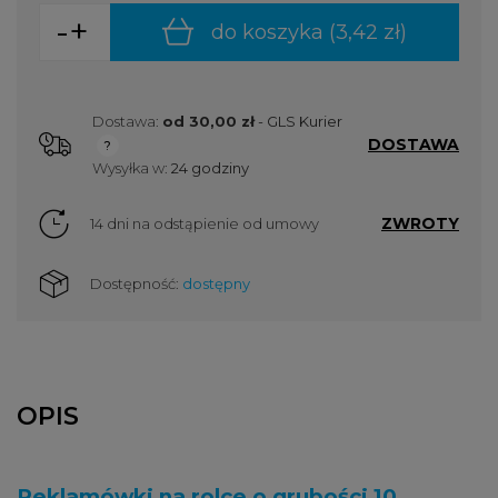
-
+
do koszyka (
3,42 zł
)
Dostawa:
od 30,00 zł
- GLS Kurier
DOSTAWA
Cena nie zawiera ewentualnych kosztów płatności
Wysyłka w:
24 godziny
ZWROTY
14 dni na odstąpienie od umowy
Dostępność:
dostępny
OPIS
Reklamówki na rolce o grubości 10