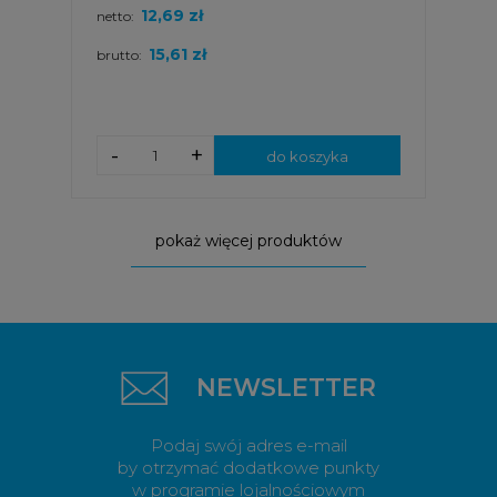
12,69 zł
netto:
15,61 zł
brutto:
-
+
do koszyka
pokaż więcej produktów
NEWSLETTER
Podaj swój adres e-mail
by otrzymać dodatkowe punkty
w programie lojalnościowym