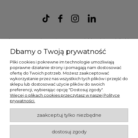
Ulex Sp. z O.O. , ul. T.T. Jeża 15, 43-300 Bielsko Biała, woj. śląskie,
tel:
728202070
, mail:
kontakt.sklep@ulex.com.pl
, NIP:
Dbamy o Twoją prywatność
9372470787
Pliki cookies i pokrewne im technologie umożliwiają
poprawne działanie strony i pomagają nam dostosować
ofertę do Twoich potrzeb. Możesz zaakceptować
wykorzystanie przez nas wszystkich tych plików i przejść do
sklepu lub dostosować użycie plików do swoich
preferencji, wybierając opcję "Dostosuj zgody".
Więcej o plikach cookies przeczytasz w naszej Polityce
prywatności.
ulex.com.pl © 2026
zaakceptuj tylko niezbędne
dostosuj zgody
Made with
by